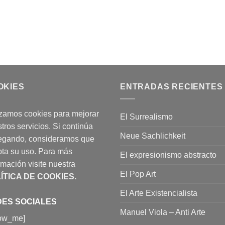
OKIES
ENTRADAS RECIENTES
izamos cookies para mejorar
El Surrealismo
tros servicios. Si continúa
Neue Sachlichkeit
egando, consideramos que
ta su uso. Para más
El expresionismo abstracto
rmación visite nuestra
El Pop Art
ÍTICA DE COOKIES
.
El Arte Existencialista
ES SOCIALES
Manuel Viola – Anti Arte
low_me]