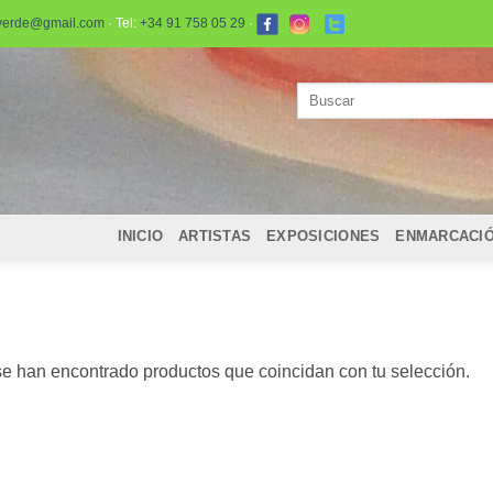
verde@gmail.com
· Tel:
+34 91 758 05 29
·
Buscar
por:
INICIO
ARTISTAS
EXPOSICIONES
ENMARCACI
e han encontrado productos que coincidan con tu selección.