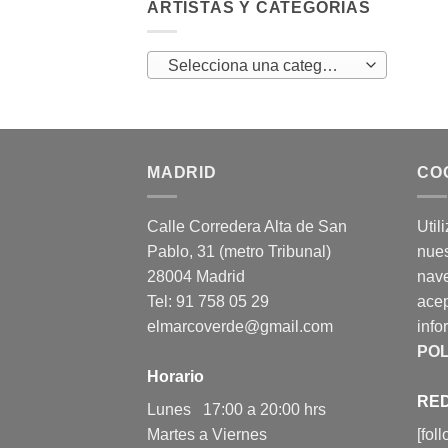
ARTISTAS Y CATEGORÍAS
Selecciona una categoría
MADRID
CO
Calle Corredera Alta de San
Util
Pablo, 31 (metro Tribunal)
nues
28004 Madrid
nav
Tel: 91 758 05 29
acep
elmarcoverde@gmail.com
info
POL
Horario
RED
Lunes 17:00 a 20:00 hrs
Martes a Viernes
[fol