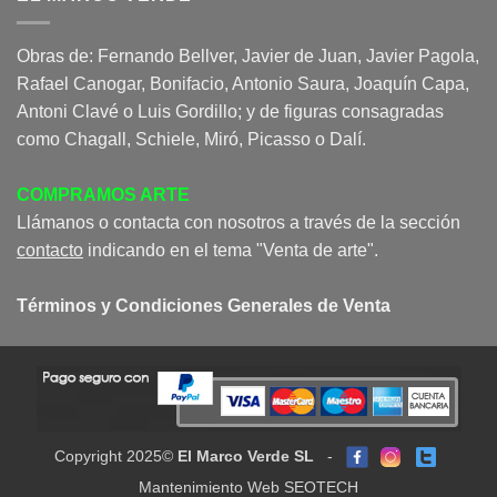
Obras de: Fernando Bellver, Javier de Juan, Javier Pagola,
Rafael Canogar, Bonifacio, Antonio Saura, Joaquín Capa,
Antoni Clavé o Luis Gordillo; y de figuras consagradas
como Chagall, Schiele, Miró, Picasso o Dalí.
COMPRAMOS ARTE
Llámanos o contacta con nosotros a través de la sección
contacto
indicando en el tema "Venta de arte".
Términos y Condiciones Generales de Venta
Copyright 2025©
El Marco Verde SL
-
Mantenimiento Web SEOTECH