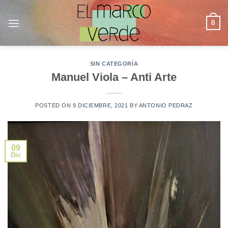
Saltar
al
0
contenido
SIN CATEGORÍA
Manuel Viola – Anti Arte
POSTED ON
9 DICIEMBRE, 2021
BY
ANTONIO PEDRAZ
09
Dic