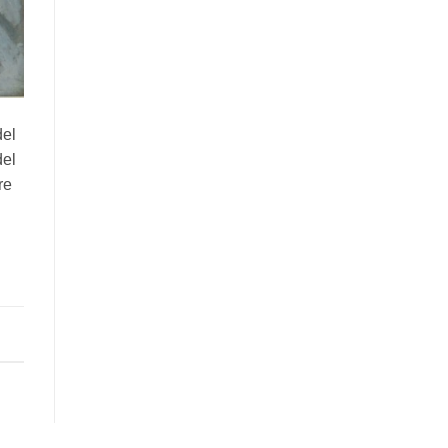
del
del
re