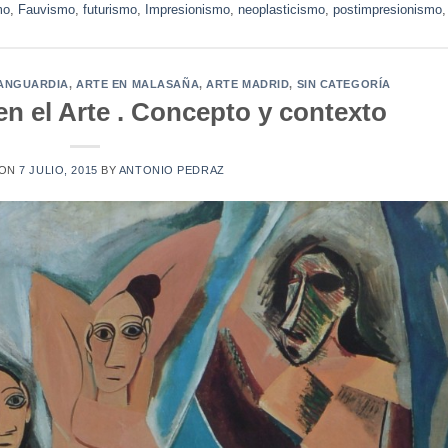
mo
,
Fauvismo
,
futurismo
,
Impresionismo
,
neoplasticismo
,
postimpresionismo
,
s
VANGUARDIA
,
ARTE EN MALASAÑA
,
ARTE MADRID
,
SIN CATEGORÍA
n el Arte . Concepto y contexto
 ON
7 JULIO, 2015
BY
ANTONIO PEDRAZ