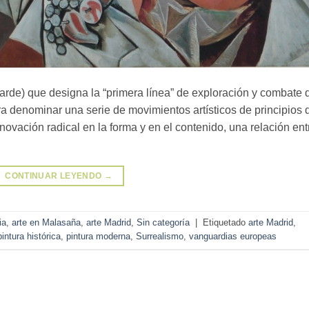
arde) que designa la “primera línea” de exploración y combate 
 para denominar una serie de movimientos artísticos de principios 
ovación radical en la forma y en el contenido, una relación ent
CONTINUAR LEYENDO
→
ia
,
arte en Malasaña
,
arte Madrid
,
Sin categoría
|
Etiquetado
arte Madrid
,
pintura histórica
,
pintura moderna
,
Surrealismo
,
vanguardias europeas