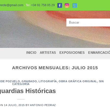
verde@gmail.com
· Tel:
+34 91 758 05 29
·
Buscar
por:
INICIO
ARTISTAS
EXPOSICIONES
ENMARCACI
ARCHIVOS MENSUALES:
JULIO 2015
RDE POZUELO
,
GRABADO
,
LITOGRAFÍA
,
OBRA GRÁFICA ORIGINAL
,
SIN
CATEGORÍA
uardias Históricas
ON
14 JULIO, 2015
BY
ANTONIO PEDRAZ