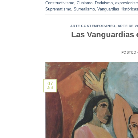
Constructivismo
,
Cubismo
,
Dadaismo
,
expresionis
Suprematismo
,
Surrealismo
,
Vanguardias Histórica
ARTE CONTEMPORÁNEO
,
ARTE DE 
Las Vanguardias e
POSTED
07
Jul