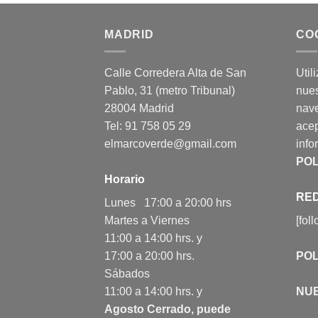
MADRID
CO
Calle Corredera Alta de San
Util
Pablo, 31 (metro Tribunal)
nues
28004 Madrid
nav
Tel: 91 758 05 29
acep
elmarcoverde@gmail.com
info
POL
Horario
RED
Lunes 17:00 a 20:00 hrs
Martes a Viernes
[fol
11:00 a 14:00 hrs. y
17:00 a 20:00 hrs.
POL
Sábados
11:00 a 14:00 hrs. y
NU
Agosto Cerrado, puede