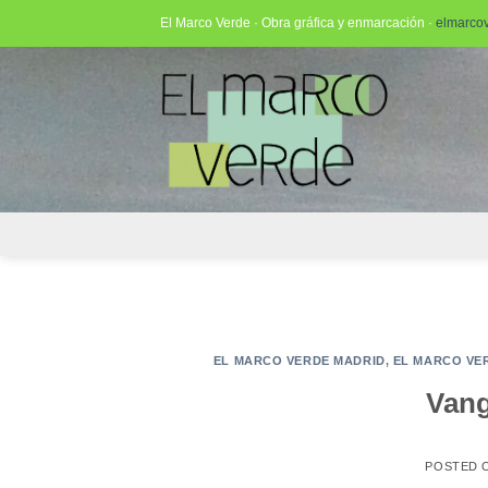
Saltar
El Marco Verde · Obra gráfica y enmarcación ·
elmarco
al
contenido
EL MARCO VERDE MADRID
,
EL MARCO VE
Vang
POSTED 