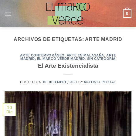
Saltar
al
0
contenido
ARCHIVOS DE ETIQUETAS:
ARTE MADRID
ARTE CONTEMPORÁNEO
,
ARTE EN MALASAÑA
,
ARTE
MADRID
,
EL MARCO VERDE MADRID
,
SIN CATEGORÍA
El Arte Existencialista
POSTED ON
10 DICIEMBRE, 2021
BY
ANTONIO PEDRAZ
10
Dic