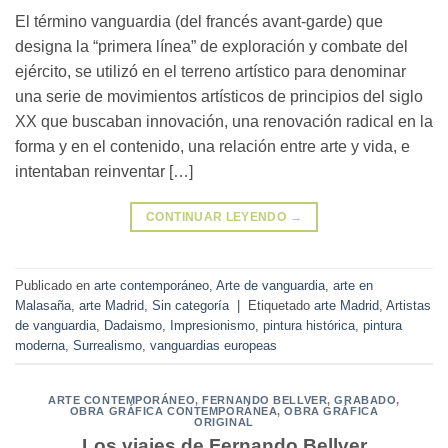
El término vanguardia (del francés avant-garde) que
designa la “primera línea” de exploración y combate del
ejército, se utilizó en el terreno artístico para denominar
una serie de movimientos artísticos de principios del siglo
XX que buscaban innovación, una renovación radical en la
forma y en el contenido, una relación entre arte y vida, e
intentaban reinventar […]
CONTINUAR LEYENDO
→
Publicado en
arte contemporáneo
,
Arte de vanguardia
,
arte en
Malasaña
,
arte Madrid
,
Sin categoría
|
Etiquetado
arte Madrid
,
Artistas
de vanguardia
,
Dadaismo
,
Impresionismo
,
pintura histórica
,
pintura
moderna
,
Surrealismo
,
vanguardias europeas
ARTE CONTEMPORÁNEO
,
FERNANDO BELLVER
,
GRABADO
,
OBRA GRÁFICA CONTEMPORÁNEA
,
OBRA GRÁFICA
ORIGINAL
Los viajes de Fernando Bellver