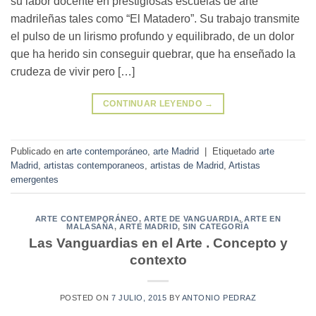
su labor docente en prestigiosas escuelas de arte
madrileñas tales como “El Matadero”. Su trabajo transmite
el pulso de un lirismo profundo y equilibrado, de un dolor
que ha herido sin conseguir quebrar, que ha enseñado la
crudeza de vivir pero […]
CONTINUAR LEYENDO
→
Publicado en
arte contemporáneo
,
arte Madrid
|
Etiquetado
arte
Madrid
,
artistas contemporaneos
,
artistas de Madrid
,
Artistas
emergentes
ARTE CONTEMPORÁNEO
,
ARTE DE VANGUARDIA
,
ARTE EN
MALASAÑA
,
ARTE MADRID
,
SIN CATEGORÍA
Las Vanguardias en el Arte . Concepto y
contexto
POSTED ON
7 JULIO, 2015
BY
ANTONIO PEDRAZ