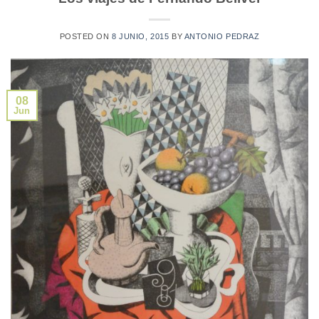
POSTED ON
8 JUNIO, 2015
BY
ANTONIO PEDRAZ
08
Jun