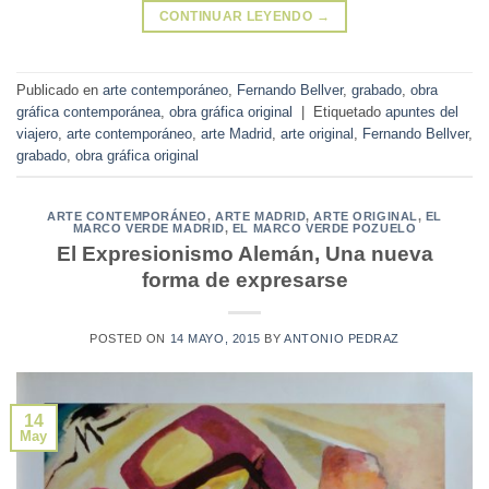
CONTINUAR LEYENDO
→
Publicado en
arte contemporáneo
,
Fernando Bellver
,
grabado
,
obra
gráfica contemporánea
,
obra gráfica original
|
Etiquetado
apuntes del
viajero
,
arte contemporáneo
,
arte Madrid
,
arte original
,
Fernando Bellver
,
grabado
,
obra gráfica original
ARTE CONTEMPORÁNEO
,
ARTE MADRID
,
ARTE ORIGINAL
,
EL
MARCO VERDE MADRID
,
EL MARCO VERDE POZUELO
El Expresionismo Alemán, Una nueva
forma de expresarse
POSTED ON
14 MAYO, 2015
BY
ANTONIO PEDRAZ
14
May