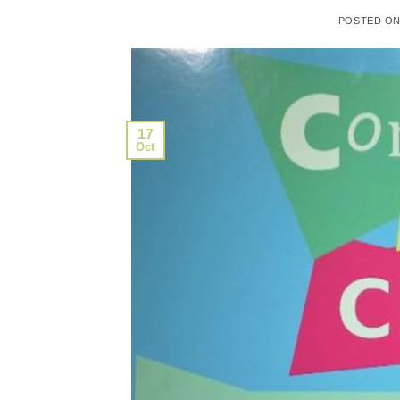
POSTED O
17
Oct