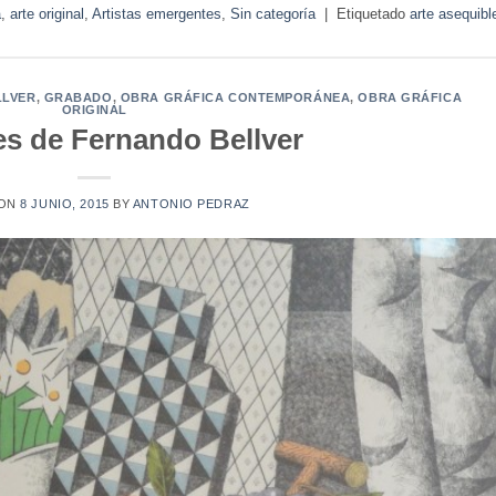
a
,
arte original
,
Artistas emergentes
,
Sin categoría
|
Etiquetado
arte asequibl
LLVER
,
GRABADO
,
OBRA GRÁFICA CONTEMPORÁNEA
,
OBRA GRÁFICA
ORIGINAL
es de Fernando Bellver
 ON
8 JUNIO, 2015
BY
ANTONIO PEDRAZ