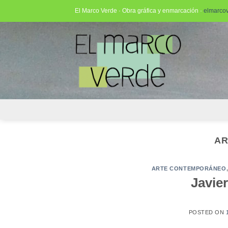
Saltar
El Marco Verde · Obra gráfica y enmarcación ·
elmarco
al
contenido
AR
ARTE CONTEMPORÁNEO
Javier
POSTED ON