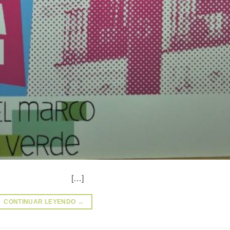
…]
CONTINUAR LEYENDO
→