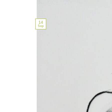
14
Sep