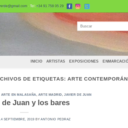
verde@gmail.com
· Tel:
+34 91 758 05 29
·
Buscar
por:
INICIO
ARTISTAS
EXPOSICIONES
ENMARCACI
CHIVOS DE ETIQUETAS:
ARTE CONTEMPORÁ
,
ARTE EN MALASAÑA
,
ARTE MADRID
,
JAVIER DE JUAN
 de Juan y los bares
14 SEPTIEMBRE, 2019
BY
ANTONIO PEDRAZ