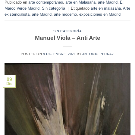
Publicado en
arte contemporáneo
,
arte en Malasaña
,
arte Madrid
,
El
Marco Verde Madrid
,
Sin categoría
|
Etiquetado
arte en malasaña
,
Arte
existencialista
,
arte Madrid
,
arte moderno
,
exposiciones en Madrid
SIN CATEGORÍA
Manuel Viola – Anti Arte
POSTED ON
9 DICIEMBRE, 2021
BY
ANTONIO PEDRAZ
09
Dic