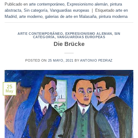
Publicado en
arte contemporáneo
,
Expresionismo alemán
,
pintura
abstracta
,
Sin categoría
,
Vanguardias europeas
|
Etiquetado
arte en
Madrid
,
arte moderno
,
galerias de arte en Malasaña
,
pintura moderna
ARTE CONTEMPORÁNEO
,
EXPRESIONISMO ALEMAN
,
SIN
CATEGORÍA
,
VANGUARDIAS EUROPEAS
Die Brücke
POSTED ON
25 MAYO, 2021
BY
ANTONIO PEDRAZ
25
May