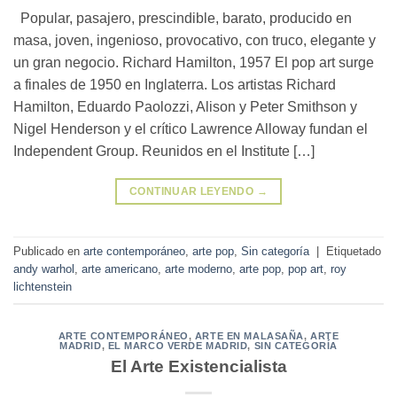
Popular, pasajero, prescindible, barato, producido en
masa, joven, ingenioso, provocativo, con truco, elegante y
un gran negocio. Richard Hamilton, 1957 El pop art surge
a finales de 1950 en Inglaterra. Los artistas Richard
Hamilton, Eduardo Paolozzi, Alison y Peter Smithson y
Nigel Henderson y el crítico Lawrence Alloway fundan el
Independent Group. Reunidos en el Institute […]
CONTINUAR LEYENDO
→
Publicado en
arte contemporáneo
,
arte pop
,
Sin categoría
|
Etiquetado
andy warhol
,
arte americano
,
arte moderno
,
arte pop
,
pop art
,
roy
lichtenstein
ARTE CONTEMPORÁNEO
,
ARTE EN MALASAÑA
,
ARTE
MADRID
,
EL MARCO VERDE MADRID
,
SIN CATEGORÍA
El Arte Existencialista