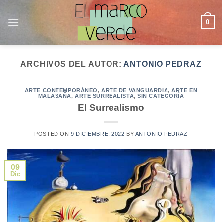
Saltar
al
0
contenido
ARCHIVOS DEL AUTOR:
ANTONIO PEDRAZ
ARTE CONTEMPORÁNEO
,
ARTE DE VANGUARDIA
,
ARTE EN
MALASAÑA
,
ARTE SURREALISTA
,
SIN CATEGORÍA
El Surrealismo
POSTED ON
9 DICIEMBRE, 2022
BY
ANTONIO PEDRAZ
09
Dic