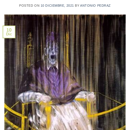
POSTED ON
10 DICIEMBRE, 2021
BY
ANTONIO PEDRAZ
10
Dic