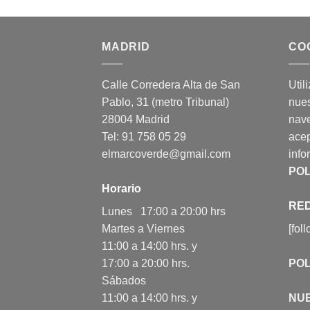
MADRID
CO
Calle Corredera Alta de San
Util
Pablo, 31 (metro Tribunal)
nues
28004 Madrid
nav
Tel: 91 758 05 29
acep
elmarcoverde@gmail.com
info
POL
Horario
RED
Lunes 17:00 a 20:00 hrs
Martes a Viernes
[fol
11:00 a 14:00 hrs. y
17:00 a 20:00 hrs.
POL
Sábados
11:00 a 14:00 hrs. y
NU