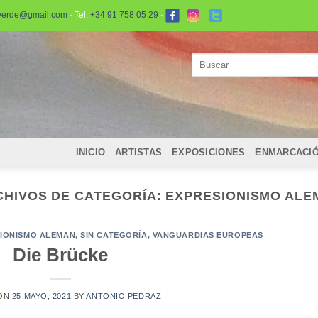
verde@gmail.com
· Tel:
+34 91 758 05 29
·
Buscar
por:
INICIO
ARTISTAS
EXPOSICIONES
ENMARCACI
CHIVOS DE CATEGORÍA:
EXPRESIONISMO ALE
IONISMO ALEMAN
,
SIN CATEGORÍA
,
VANGUARDIAS EUROPEAS
Die Brücke
 ON
25 MAYO, 2021
BY
ANTONIO PEDRAZ