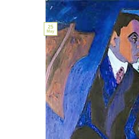
25
May