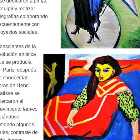
 se dedicaron a pintar,
sculpir y realizar
ilografías colaborando
recuentemente con
royectos sociales.
onscientes de la
volución artística
ue se producía
n París, después
e conocer las
bras de Henri
atisse se
cercaron al
ovimiento
fauves
ejándose
rtiendo algunas
ales, contraste de