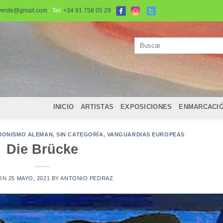
verde@gmail.com
· Tel:
+34 91 758 05 29
·
Buscar
por:
INICIO
ARTISTAS
EXPOSICIONES
ENMARCACI
IONISMO ALEMAN
,
SIN CATEGORÍA
,
VANGUARDIAS EUROPEAS
Die Brücke
 ON
25 MAYO, 2021
BY
ANTONIO PEDRAZ