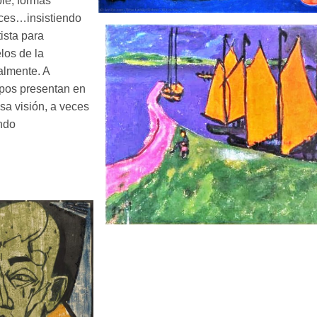
ple, formas
ces…insistiendo
tista para
los de la
almente. A
os presentan en
sa visión, a veces
ndo