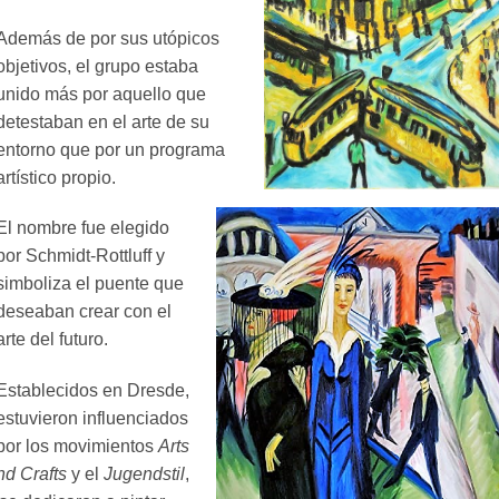
Además de por sus utópicos
objetivos, el grupo estaba
unido más por aquello que
detestaban en el arte de su
entorno que por un programa
artístico propio.
El nombre fue elegido
por Schmidt-Rottluff y
simboliza el puente que
deseaban crear con el
arte del futuro.
Establecidos en Dresde,
estuvieron influenciados
por los movimientos
Arts
nd Crafts
y el
Jugendstil
,