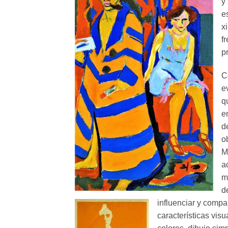
y
e
x
f
p
C
e
q
e
d
o
M
a
m
d
influenciar y compa
características visu