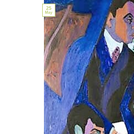
25
May