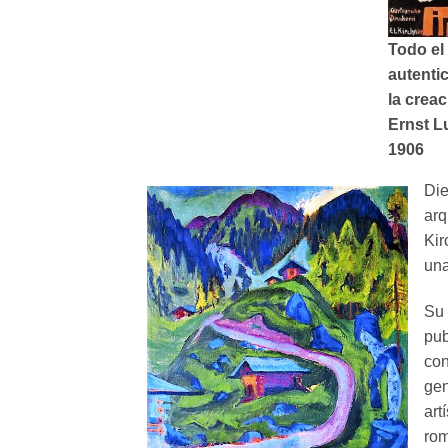
Todo el
autenti
la crea
Ernst L
1906
Die
arq
Kir
una
Su 
pub
con
gen
art
rom