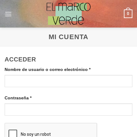
Saltar
al
0
contenido
MI CUENTA
ACCEDER
Obligatorio
Nombre de usuario o correo electrónico
*
Obligatorio
Contraseña
*