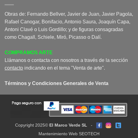
Obras de: Fernando Bellver, Javier de Juan, Javier Pagola,
Rafael Canogar, Bonifacio, Antonio Saura, Joaquín Capa,
Antoni Clavé o Luis Gordillo; y de figuras consagradas
como Chagall, Schiele, Miró, Picasso o Dalí.
COMPRAMOS ARTE
Llámanos o contacta con nosotros a través de la sección
contacto
indicando en el tema "Venta de arte".
Términos y Condiciones Generales de Venta
Copyright 2025©
El Marco Verde SL
-
Mantenimiento Web SEOTECH