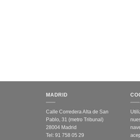
MADRID
CO
Calle Corredera Alta de San
Util
Pablo, 31 (metro Tribunal)
nues
28004 Madrid
nav
Tel: 91 758 05 29
acep