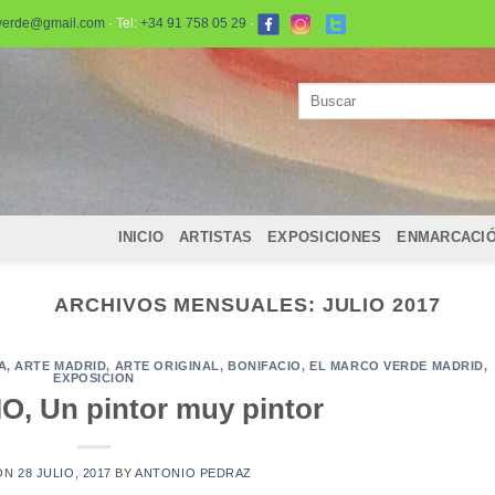
verde@gmail.com
· Tel:
+34 91 758 05 29
·
Buscar
por:
INICIO
ARTISTAS
EXPOSICIONES
ENMARCACI
ARCHIVOS MENSUALES:
JULIO 2017
A
,
ARTE MADRID
,
ARTE ORIGINAL
,
BONIFACIO
,
EL MARCO VERDE MADRID
,
EXPOSICION
, Un pintor muy pintor
ON
28 JULIO, 2017
BY
ANTONIO PEDRAZ