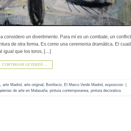
 la considero un divertimento. Para mí es un combate, un conflic
pintura de otra forma. Es como una ceremonia dramática. El cuad
al igual que los toros, […]
CONTINUAR LEYENDO
→
a
,
arte Madrid
,
arte original
,
Bonifacio
,
El Marco Verde Madrid
,
exposicion
|
galerias de arte en Malasaña
,
pintura contemporanea
,
pintura decorativa