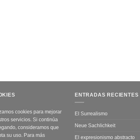
OKIES
ENTRADAS RECIENTES
izamos cookies para mejorar
El Surrealismo
tros servicios. Si continúa
Neue Sachlichkeit
egando, consideramos que
ta su uso. Para más
El expresionismo abstracto