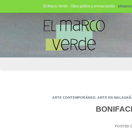
Saltar
El Marco Verde · Obra gráfica y enmarcación ·
elmarco
al
contenido
ARTE CONTEMPORÁNEO
,
ARTE EN MALASAÑ
BONIFACIO
POSTED 