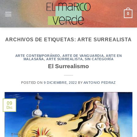
Saltar
al
0
contenido
ARCHIVOS DE ETIQUETAS:
ARTE SURREALISTA
ARTE CONTEMPORÁNEO
,
ARTE DE VANGUARDIA
,
ARTE EN
MALASAÑA
,
ARTE SURREALISTA
,
SIN CATEGORÍA
El Surrealismo
POSTED ON
9 DICIEMBRE, 2022
BY
ANTONIO PEDRAZ
09
Dic