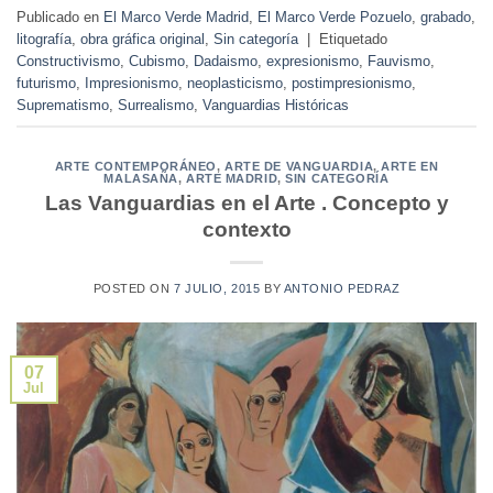
Publicado en
El Marco Verde Madrid
,
El Marco Verde Pozuelo
,
grabado
,
litografía
,
obra gráfica original
,
Sin categoría
|
Etiquetado
Constructivismo
,
Cubismo
,
Dadaismo
,
expresionismo
,
Fauvismo
,
futurismo
,
Impresionismo
,
neoplasticismo
,
postimpresionismo
,
Suprematismo
,
Surrealismo
,
Vanguardias Históricas
ARTE CONTEMPORÁNEO
,
ARTE DE VANGUARDIA
,
ARTE EN
MALASAÑA
,
ARTE MADRID
,
SIN CATEGORÍA
Las Vanguardias en el Arte . Concepto y
contexto
POSTED ON
7 JULIO, 2015
BY
ANTONIO PEDRAZ
07
Jul