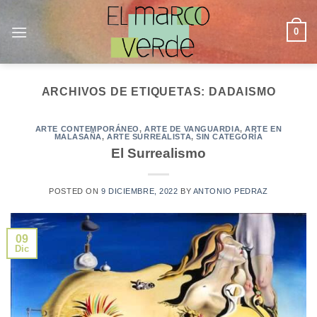
Saltar
al
0
contenido
ARCHIVOS DE ETIQUETAS:
DADAISMO
ARTE CONTEMPORÁNEO
,
ARTE DE VANGUARDIA
,
ARTE EN
MALASAÑA
,
ARTE SURREALISTA
,
SIN CATEGORÍA
El Surrealismo
POSTED ON
9 DICIEMBRE, 2022
BY
ANTONIO PEDRAZ
09
Dic