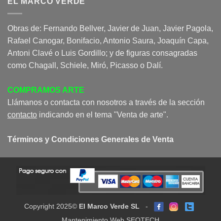
EL MARCO VERDE
Obras de: Fernando Bellver, Javier de Juan, Javier Pagola,
Rafael Canogar, Bonifacio, Antonio Saura, Joaquín Capa,
Antoni Clavé o Luis Gordillo; y de figuras consagradas
como Chagall, Schiele, Miró, Picasso o Dalí.
COMPRAMOS ARTE
Llámanos o contacta con nosotros a través de la sección
contacto
indicando en el tema "Venta de arte".
Términos y Condiciones Generales de Venta
Copyright 2025©
El Marco Verde SL
-
Mantenimiento Web SEOTECH