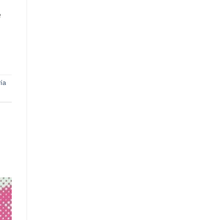
e
ría