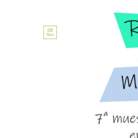
08
Nov