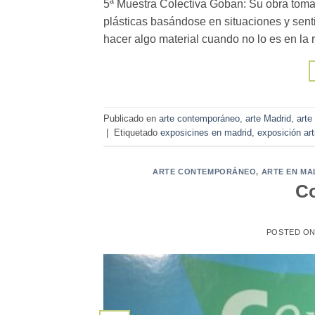
5ª Muestra Colectiva Goban: Su obra toma c
plásticas basándose en situaciones y senti
hacer algo material cuando no lo es en la r
Publicado en
arte contemporáneo
,
arte Madrid
,
arte 
|
Etiquetado
exposicines en madrid
,
exposición ar
ARTE CONTEMPORÁNEO
,
ARTE EN M
Co
POSTED O