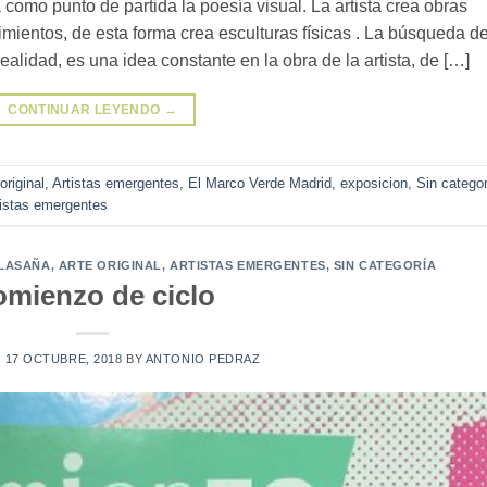
omo punto de partida la poesía visual. La artista crea obras
mientos, de esta forma crea esculturas físicas . La búsqueda d
ealidad, es una idea constante en la obra de la artista, de […]
CONTINUAR LEYENDO
→
original
,
Artistas emergentes
,
El Marco Verde Madrid
,
exposicion
,
Sin catego
tistas emergentes
ALASAÑA
,
ARTE ORIGINAL
,
ARTISTAS EMERGENTES
,
SIN CATEGORÍA
mienzo de ciclo
N
17 OCTUBRE, 2018
BY
ANTONIO PEDRAZ