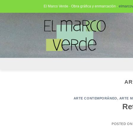
Saltar
El Marco Verde · Obra gráfica y enmarcación ·
elmarco
al
contenido
AR
ARTE CONTEMPORÁNEO
,
ARTE M
Re
POSTED O