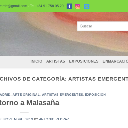
verde@gmail.com
· Tel:
+34 91 758 05 29
·
Buscar
por:
INICIO
ARTISTAS
EXPOSICIONES
ENMARCACI
CHIVOS DE CATEGORÍA:
ARTISTAS EMERGEN
ADRID
,
ARTE ORIGINAL
,
ARTISTAS EMERGENTES
,
EXPOSICION
torno a Malasaña
N
8 NOVIEMBRE, 2019
BY
ANTONIO PEDRAZ