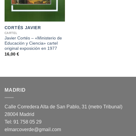
CORTÉS JAVIER
CARTEL
Javier Cortés – «Ministerio de
Educación y Ciencia» cartel
original exposición en 1977
16,00
€
MADRID
Calle Corredera Alta de San Pablo, 31 (metro Tribunal)
28004 Madrid
Tel: 91 758 05 29
elmarcoverde@gmail.com