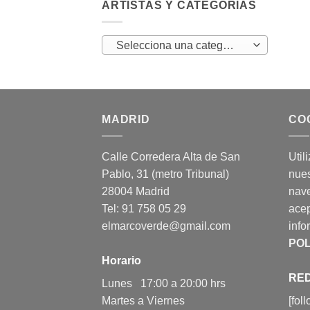
ARTISTAS Y CATEGORÍAS
Selecciona una categoría
MADRID
CO
Calle Corredera Alta de San
Util
Pablo, 31 (metro Tribunal)
nues
28004 Madrid
nav
Tel: 91 758 05 29
acep
elmarcoverde@gmail.com
info
POL
Horario
RED
Lunes 17:00 a 20:00 hrs
Martes a Viernes
[fol