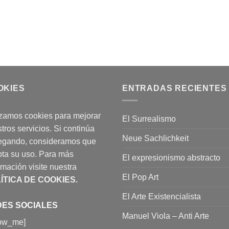
OKIES
ENTRADAS RECIENTES
izamos cookies para mejorar
El Surrealismo
tros servicios. Si continúa
Neue Sachlichkeit
egando, consideramos que
ta su uso. Para más
El expresionismo abstracto
rmación visite nuestra
El Pop Art
ÍTICA DE COOKIES
.
El Arte Existencialista
ES SOCIALES
Manuel Viola – Anti Arte
low_me]