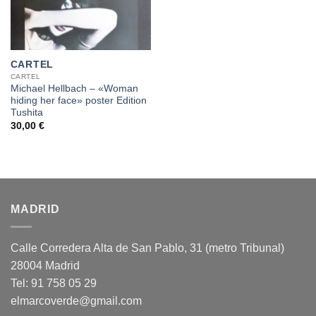
CARTEL
CARTEL
Michael Hellbach – «Woman
hiding her face» poster Edition
Tushita
30,00
€
MADRID
Calle Corredera Alta de San Pablo, 31 (metro Tribunal)
28004 Madrid
Tel: 91 758 05 29
elmarcoverde@gmail.com