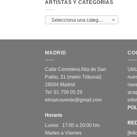
ARTISTAS Y CATEGORÍAS
Selecciona una categoría
MADRID
CO
Calle Corredera Alta de San
Util
Pablo, 31 (metro Tribunal)
nues
28004 Madrid
nav
Tel: 91 758 05 29
acep
elmarcoverde@gmail.com
info
POL
Horario
RED
Lunes 17:00 a 20:00 hrs
Martes a Viernes
[fol