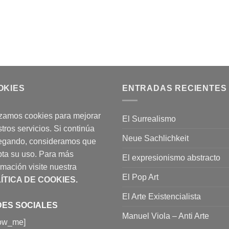
OKIES
ENTRADAS RECIENTES
izamos cookies para mejorar
El Surrealismo
tros servicios. Si continúa
Neue Sachlichkeit
egando, consideramos que
ta su uso. Para más
El expresionismo abstracto
rmación visite nuestra
El Pop Art
ÍTICA DE COOKIES
.
El Arte Existencialista
ES SOCIALES
Manuel Viola – Anti Arte
low_me]