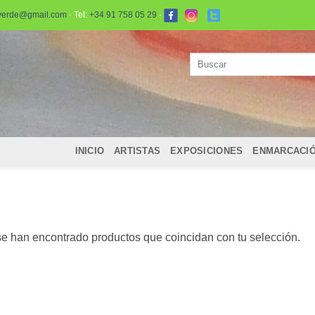
verde@gmail.com
· Tel:
+34 91 758 05 29
·
Buscar
por:
INICIO
ARTISTAS
EXPOSICIONES
ENMARCACI
e han encontrado productos que coincidan con tu selección.