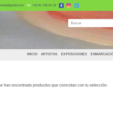
verde@gmail.com
· Tel:
+34 91 758 05 29
·
Buscar
por:
INICIO
ARTISTAS
EXPOSICIONES
ENMARCACI
e han encontrado productos que coincidan con tu selección.