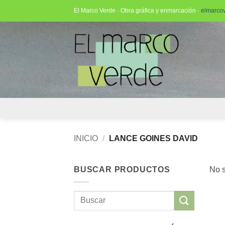
Saltar
El Marco Verde · Obra gráfica y enmarcación ·
elmarco
al
contenido
INICIO
/
LANCE GOINES DAVID
BUSCAR PRODUCTOS
No s
Buscar
por: