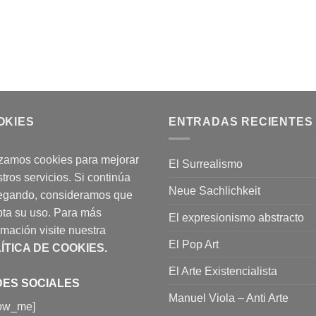
OKIES
ENTRADAS RECIENTES
izamos cookies para mejorar
El Surrealismo
tros servicios. Si continúa
Neue Sachlichkeit
egando, consideramos que
ta su uso. Para más
El expresionismo abstracto
rmación visite nuestra
El Pop Art
ÍTICA DE COOKIES
.
El Arte Existencialista
ES SOCIALES
Manuel Viola – Anti Arte
low_me]