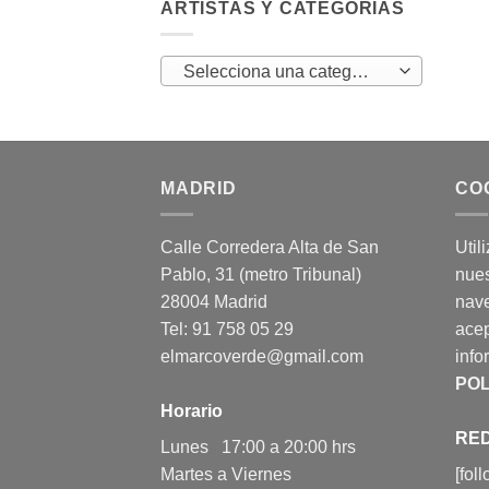
ARTISTAS Y CATEGORÍAS
Selecciona una categoría
MADRID
CO
Calle Corredera Alta de San
Util
Pablo, 31 (metro Tribunal)
nues
28004 Madrid
nav
Tel: 91 758 05 29
acep
elmarcoverde@gmail.com
info
POL
Horario
RED
Lunes 17:00 a 20:00 hrs
Martes a Viernes
[fol