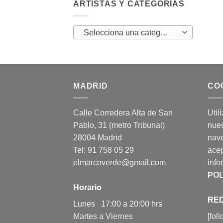
ARTISTAS Y CATEGORÍAS
Selecciona una categoría
MADRID
CO
Calle Corredera Alta de San
Util
Pablo, 31 (metro Tribunal)
nues
28004 Madrid
nav
Tel: 91 758 05 29
acep
elmarcoverde@gmail.com
info
POL
Horario
RED
Lunes 17:00 a 20:00 hrs
Martes a Viernes
[fol