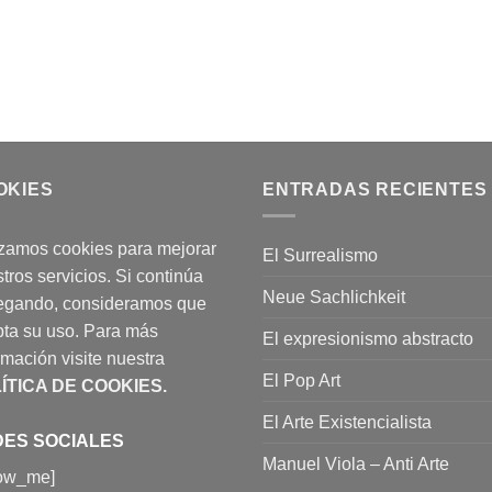
OKIES
ENTRADAS RECIENTES
izamos cookies para mejorar
El Surrealismo
tros servicios. Si continúa
Neue Sachlichkeit
egando, consideramos que
ta su uso. Para más
El expresionismo abstracto
rmación visite nuestra
El Pop Art
ÍTICA DE COOKIES
.
El Arte Existencialista
ES SOCIALES
Manuel Viola – Anti Arte
low_me]