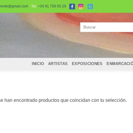
verde@gmail.com
· Tel:
+34 91 758 05 29
·
Buscar
por:
INICIO
ARTISTAS
EXPOSICIONES
ENMARCACI
e han encontrado productos que coincidan con tu selección.