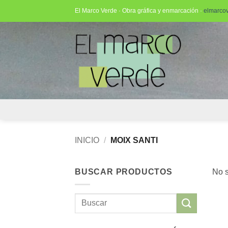
Saltar
El Marco Verde · Obra gráfica y enmarcación ·
elmarco
al
contenido
INICIO
/
MOIX SANTI
BUSCAR PRODUCTOS
No s
Buscar
por: