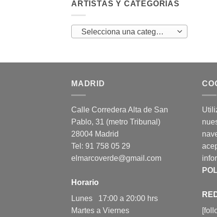
ARTISTAS Y CATEGORÍAS
Selecciona una categoría
MADRID
CO
Calle Corredera Alta de San
Util
Pablo, 31 (metro Tribunal)
nues
28004 Madrid
nav
Tel: 91 758 05 29
acep
elmarcoverde@gmail.com
info
POL
Horario
RED
Lunes 17:00 a 20:00 hrs
Martes a Viernes
[fol