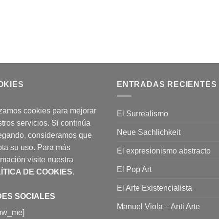
OKIES
ENTRADAS RECIENTES
izamos cookies para mejorar
El Surrealismo
tros servicios. Si continúa
Neue Sachlichkeit
egando, consideramos que
ta su uso. Para más
El expresionismo abstracto
rmación visite nuestra
El Pop Art
ÍTICA DE COOKIES
.
El Arte Existencialista
ES SOCIALES
Manuel Viola – Anti Arte
low_me]