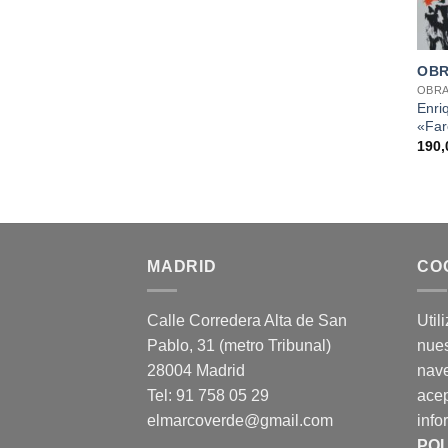
+
OBR
OBRA
Enri
«Far
190
MADRID
CO
Calle Corredera Alta de San
Util
Pablo, 31 (metro Tribunal)
nues
28004 Madrid
nav
Tel: 91 758 05 29
acep
elmarcoverde@gmail.com
info
POL