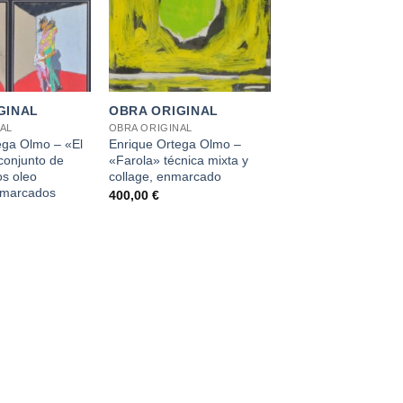
+
GINAL
OBRA ORIGINAL
AL
OBRA ORIGINAL
ega Olmo – «El
Enrique Ortega Olmo –
conjunto de
«Farola» técnica mixta y
os oleo
collage, enmarcado
enmarcados
400,00
€