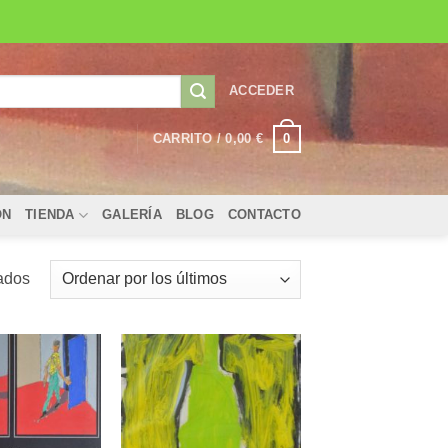
ACCEDER
0
CARRITO /
0,00
€
ÓN
TIENDA
GALERÍA
BLOG
CONTACTO
Ordenado
tados
por
los
últimos