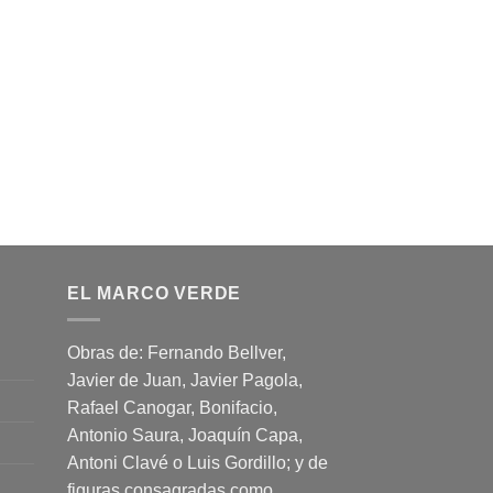
EL MARCO VERDE
Obras de: Fernando Bellver,
Javier de Juan, Javier Pagola,
Rafael Canogar, Bonifacio,
Antonio Saura, Joaquín Capa,
Antoni Clavé o Luis Gordillo; y de
figuras consagradas como