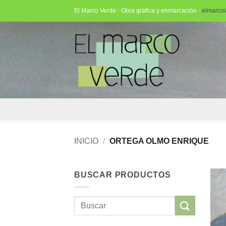
Saltar
El Marco Verde · Obra gráfica y enmarcación ·
elmarco
al
contenido
INICIO
/
ORTEGA OLMO ENRIQUE
BUSCAR PRODUCTOS
Buscar
por: