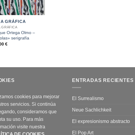
A GRÁFICA
 GRÁFICA
que Ortega Olmo –
olas» serigrafía
,00
€
OKIES
ENTRADAS RECIENTES
izamos cookies para mejorar
El Surrealismo
tros servicios. Si continúa
Neue Sachlichkeit
egando, consideramos que
ta su uso. Para más
El expresionismo abstracto
rmación visite nuestra
El Pop Art
ÍTICA DE COOKIES
.