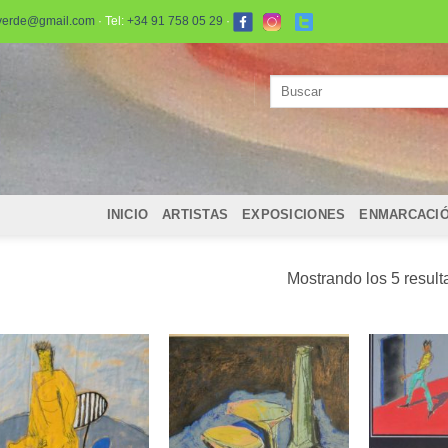
verde@gmail.com
· Tel:
+34 91 758 05 29
·
Buscar
por:
INICIO
ARTISTAS
EXPOSICIONES
ENMARCACI
Mostrando los 5 resul