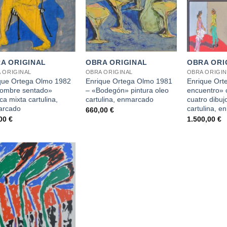
+
+
A ORIGINAL
OBRA ORIGINAL
OBRA ORI
 ORIGINAL
OBRA ORIGINAL
OBRA ORIGIN
que Ortega Olmo 1982
Enrique Ortega Olmo 1981
Enrique Ort
ombre sentado»
– «Bodegón» pintura oleo
encuentro» 
ca mixta cartulina,
cartulina, enmarcado
cuatro dibuj
arcado
cartulina, 
660,00
€
,00
€
1.500,00
€