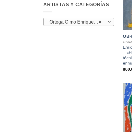
ARTISTAS Y CATEGORÍAS
Ortega Olmo Enrique (5)
×
+
OBR
OBRA
Enri
– «H
técni
enm
800