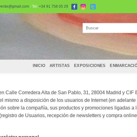
verde@gmail.com
· Tel:
+34 91 758 05 29
·
Buscar
por:
INICIO
ARTISTAS
EXPOSICIONES
ENMARCACI
Calle Corredera Alta de San Pablo, 31, 28004 Madrid y CIF B8
el mismo a disposición de los usuarios de Internet (en adelant
ción sobre la compañía, sus productos y promociones ligadas a l
l (registro de Usuarios, recepción de newsletters y compra onlin