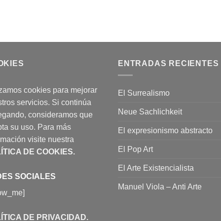
OKIES
ENTRADAS RECIENTES
izamos cookies para mejorar
El Surrealismo
tros servicios. Si continúa
Neue Sachlichkeit
egando, consideramos que
ta su uso. Para más
El expresionismo abstracto
rmación visite nuestra
El Pop Art
ÍTICA DE COOKIES
.
El Arte Existencialista
ES SOCIALES
Manuel Viola – Anti Arte
low_me]
ÍTICA DE PRIVACIDAD
.