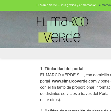
Saltar
El Marco Verde · Obra gráfica y enmarcación ·
elmarco
al
contenido
1.-Titularidad del portal
EL MARCO VERDE S.L., con domicilio en 
portal
www.elmarcoverde.com
y pone 
con el fin tanto de proporcionar informa
de distintos servicios a través del Porta
entre otros).