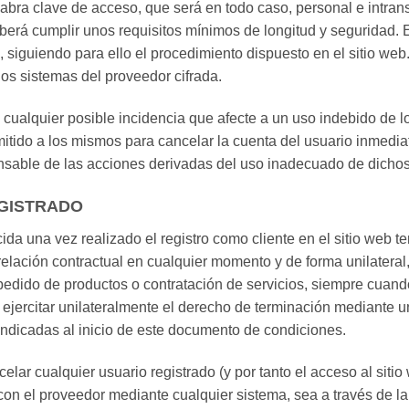
abra clave de acceso, que será en todo caso, personal e intran
berá cumplir unos requisitos mínimos de longitud y seguridad. 
 siguiendo para ello el procedimiento dispuesto en el sitio we
os sistemas del proveedor cifrada.
 cualquier posible incidencia que afecte a un uso indebido de lo
rmitido a los mismos para cancelar la cuenta del usuario inmed
sable de las acciones derivadas del uso inadecuado de dichos 
EGISTRADO
cida una vez realizado el registro como cliente en el sitio web 
relación contractual en cualquier momento y de forma unilateral,
pedido de productos o contratación de servicios, siempre cuand
rá ejercitar unilateralmente el derecho de terminación mediante 
 indicadas al inicio de este documento de condiciones.
elar cualquier usuario registrado (y por tanto el acceso al sit
n el proveedor mediante cualquier sistema, sea a través de la