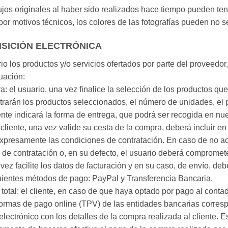
ibujos originales al haber sido realizados hace tiempo pueden t
or motivos técnicos, los colores de las fotografías pueden no ser
ISICIÓN ELECTRÓNICA
o los productos y/o servicios ofertados por parte del proveedor,
uación:
: el usuario, una vez finalice la selección de los productos que
trarán los productos seleccionados, el número de unidades, el p
nte indicará la forma de entrega, que podrá ser recogida en nues
 cliente, una vez valide su cesta de la compra, deberá incluir en
expresamente las condiciones de contratación. En caso de no ac
o de contratación o, en su defecto, el usuario deberá compromet
 vez facilite los datos de facturación y en su caso, de envío, d
iguientes métodos de pago: PayPal y Transferencia Bancaria.
total: el cliente, en caso de que haya optado por pago al conta
formas de pago online (TPV) de las entidades bancarias corres
lectrónico con los detalles de la compra realizada al cliente. E