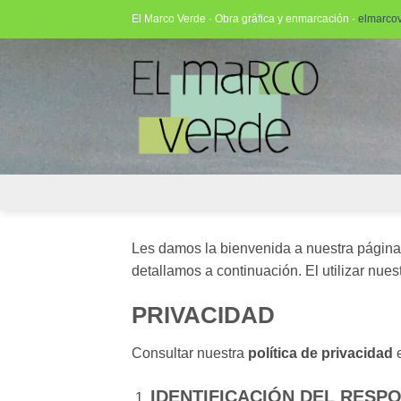
Saltar
El Marco Verde · Obra gráfica y enmarcación ·
elmarco
al
contenido
Les damos la bienvenida a nuestra página.
detallamos a continuación. El utilizar nue
PRIVACIDAD
Consultar nuestra
política de privacidad
e
IDENTIFICACIÓN DEL RESP