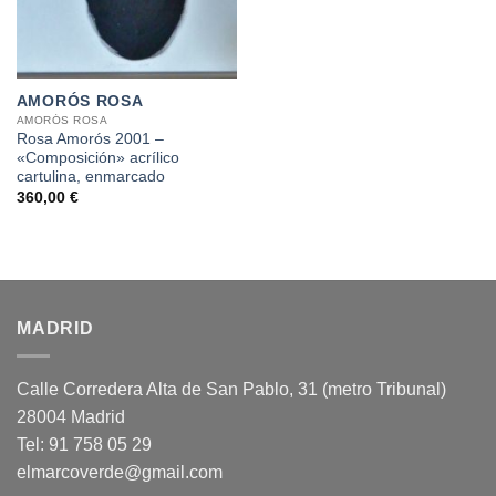
AMORÓS ROSA
AMORÓS ROSA
Rosa Amorós 2001 –
«Composición» acrílico
cartulina, enmarcado
360,00
€
MADRID
Calle Corredera Alta de San Pablo, 31 (metro Tribunal)
28004 Madrid
Tel: 91 758 05 29
elmarcoverde@gmail.com