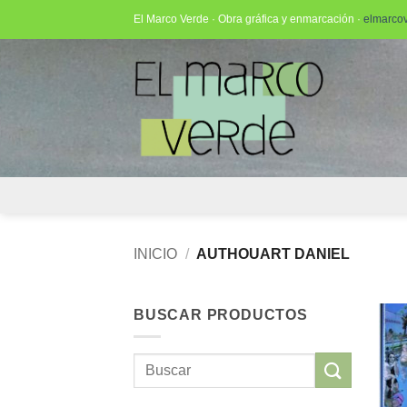
Saltar
El Marco Verde · Obra gráfica y enmarcación ·
elmarco
al
contenido
INICIO
/
AUTHOUART DANIEL
BUSCAR PRODUCTOS
Buscar
por: