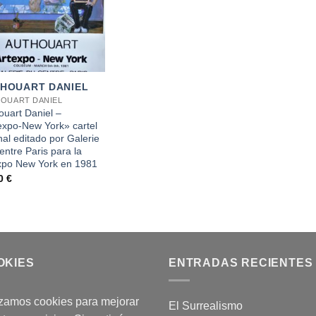
HOUART DANIEL
OUART DANIEL
ouart Daniel –
expo-New York» cartel
nal editado por Galerie
entre Paris para la
xpo New York en 1981
00
€
OKIES
ENTRADAS RECIENTES
izamos cookies para mejorar
El Surrealismo