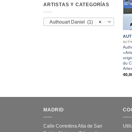
ARTISTAS Y CATEGORÍAS
Authouart Daniel (1)
×
+
AUT
AUTH
Auth
«Art
origi
du C
Arte
40,
MADRID
CO
Calle Corredera Alta de San
Util