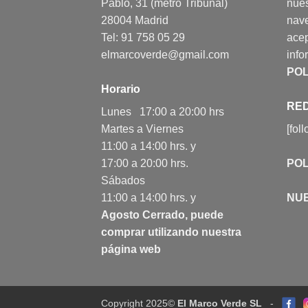
Pablo, 31 (metro Tribunal)
nues
28004 Madrid
nav
Tel: 91 758 05 29
acep
elmarcoverde@gmail.com
info
POL
Horario
RED
Lunes 17:00 a 20:00 hrs
Martes a Viernes
[fol
11:00 a 14:00 hrs. y
17:00 a 20:00 hrs.
POL
Sábados
11:00 a 14:00 hrs. y
NU
Agosto Cerrado, puede
comprar utilizando nuestra
página web
Copyright 2025©
El Marco Verde SL
-