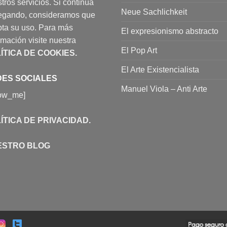
tros servicios. Si continúa
Neue Sachlichkeit
egando, consideramos que
ta su uso. Para más
El expresionismo abstracto
rmación visite nuestra
El Pop Art
ÍTICA DE COOKIES
.
El Arte Existencialista
ES SOCIALES
Manuel Viola – Anti Arte
low_me]
ÍTICA DE PRIVACIDAD
.
ESTRO BLOG