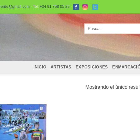
verde@gmail.com
· Tel:
+34 91 758 05 29
·
Buscar
por:
INICIO
ARTISTAS
EXPOSICIONES
ENMARCACI
Mostrando el único resu