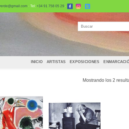
verde@gmail.com
· Tel:
+34 91 758 05 29
·
Buscar
por:
INICIO
ARTISTAS
EXPOSICIONES
ENMARCACI
Mostrando los 2 resul