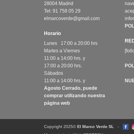
28004 Madrid
nav
Tel: 91 758 05 29
acep
elmarcoverde@gmail.com
info
POL
Horario
RED
Lunes 17:00 a 20:00 hrs
Martes a Viernes
[fol
11:00 a 14:00 hrs. y
17:00 a 20:00 hrs.
POL
Sábados
11:00 a 14:00 hrs. y
NU
Agosto Cerrado, puede
comprar utilizando nuestra
página web
Copyright 2025©
El Marco Verde SL
-