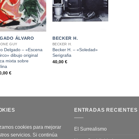
+
GADO ÁLVARO
BECKER H.
DONE GUY
BECKER H.
ro Delgado – «Escena
Becker H. – «Soledad»
irco» dibujo original
Serigrafia
ica mixta sobre
40,00
€
lina
0,00
€
OKIES
ENTRADAS RECIENTES
izamos cookies para mejorar
El Surrealismo
tros servicios. Si continúa