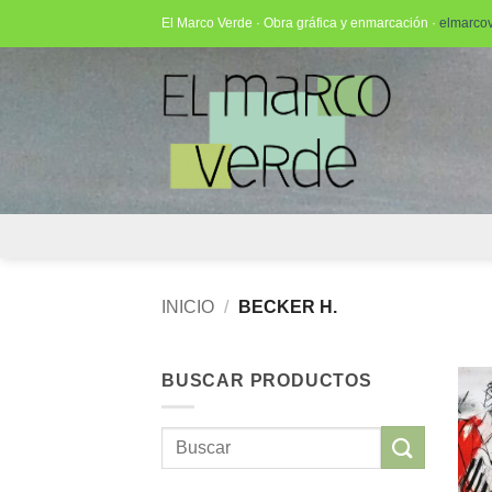
Saltar
El Marco Verde · Obra gráfica y enmarcación ·
elmarco
al
contenido
INICIO
/
BECKER H.
BUSCAR PRODUCTOS
Buscar
por: