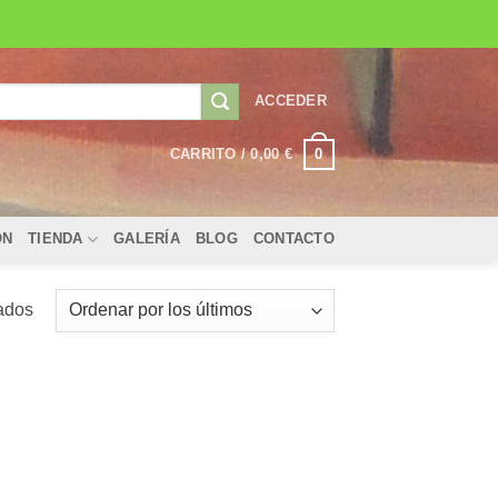
ACCEDER
0
CARRITO /
0,00
€
ÓN
TIENDA
GALERÍA
BLOG
CONTACTO
Ordenado
tados
por
los
últimos