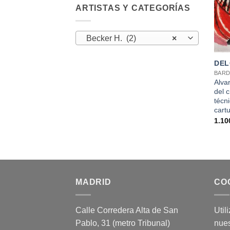
ARTISTAS Y CATEGORÍAS
Becker H. (2)
×
+
DEL
BAR
Alva
del c
técn
cartu
1.10
MADRID
CO
Calle Corredera Alta de San
Util
Pablo, 31 (metro Tribunal)
nues