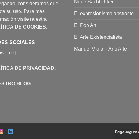
Neue Sachlichkeit
egando, consideramos que
ta su uso. Para más
El expresionismo abstracto
rmación visite nuestra
El Pop Art
ÍTICA DE COOKIES
.
El Arte Existencialista
ES SOCIALES
Manuel Viola – Anti Arte
low_me]
ÍTICA DE PRIVACIDAD
.
ESTRO BLOG