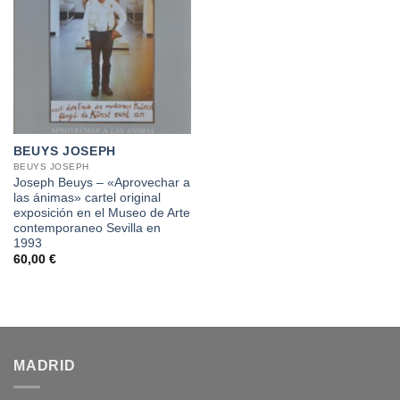
BEUYS JOSEPH
BEUYS JOSEPH
Joseph Beuys – «Aprovechar a
las ánimas» cartel original
exposición en el Museo de Arte
contemporaneo Sevilla en
1993
60,00
€
MADRID