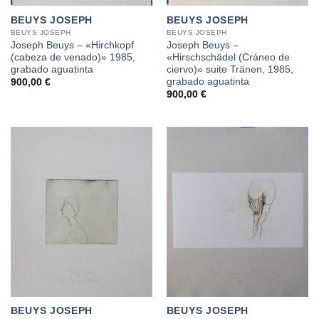
BEUYS JOSEPH
BEUYS JOSEPH
BEUYS JOSEPH
BEUYS JOSEPH
Joseph Beuys – «Hirchkopf
Joseph Beuys –
(cabeza de venado)» 1985,
«Hirschschädel (Cráneo de
grabado aguatinta
ciervo)» suite Tränen, 1985,
grabado aguatinta
900,00
€
900,00
€
BEUYS JOSEPH
BEUYS JOSEPH