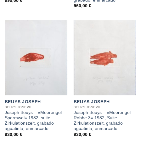
grabado, enmarcado
990,00
€
960,00
€
BEUYS JOSEPH
BEUYS JOSEPH
BEUYS JOSEPH
BEUYS JOSEPH
Joseph Beuys – «Meerengel
Joseph Beuys – «Meerengel
Spermwal» 1982, suite
Robbe 3» 1982, Suite
Zirkulationszeit, grabado
Zirkulationszeit, grabado
aguatinta, enmarcado
aguatinta, enmarcado
930,00
€
930,00
€