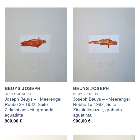
BEUYS JOSEPH
BEUYS JOSEPH
BEUYS JOSEPH
BEUYS JOSEPH
Joseph Beuys – «Meerengel
Joseph Beuys – «Meerengel
Robbe 2» 1982, Suite
Robbe 1» 1982, Suite
Zirkulationszeit, grabado
Zirkulationszeit, grabado
aguatinta
aguatinta
900,00
€
900,00
€