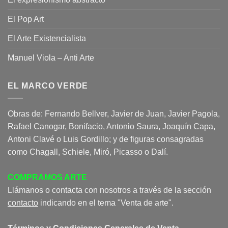
El Pop Art
El Arte Existencialista
Manuel Viola – Anti Arte
EL MARCO VERDE
Obras de: Fernando Bellver, Javier de Juan, Javier Pagola,
Rafael Canogar, Bonifacio, Antonio Saura, Joaquín Capa,
Antoni Clavé o Luis Gordillo; y de figuras consagradas
como Chagall, Schiele, Miró, Picasso o Dalí.
COMPRAMOS ARTE
Llámanos o contacta con nosotros a través de la sección
contacto
indicando en el tema "Venta de arte".