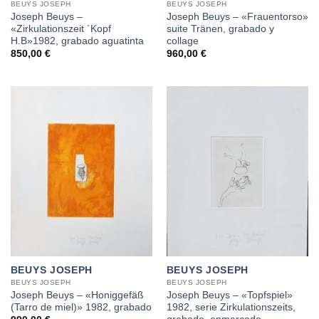
BEUYS JOSEPH
BEUYS JOSEPH
Joseph Beuys –
Joseph Beuys – «Frauentorso»
«Zirkulationszeit `Kopf
suite Tränen, grabado y
H.B»1982, grabado aguatinta
collage
850,00
€
960,00
€
BEUYS JOSEPH
BEUYS JOSEPH
BEUYS JOSEPH
BEUYS JOSEPH
Joseph Beuys – «Honiggefäß
Joseph Beuys – «Topfspiel»
(Tarro de miel)» 1982, grabado
1982, serie Zirkulationszeits,