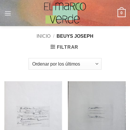
Saltar
al
0
contenido
INICIO
/
BEUYS JOSEPH
FILTRAR