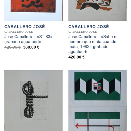
CABALLERO JOSÉ
CABALLERO JOSÉ
CABALLERO JOSÉ
CABALLERO JOSÉ
José Caballero – «ST 83»
José Caballero – «Sabe el
grabado aguafuerte
hombre que mata cuando
mata, 1983» grabado
El
El
420,00
€
360,00
€
precio
precio
aguafuerte
original
actual
420,00
€
era:
es:
420,00 €.
360,00 €.