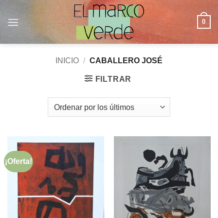
Saltar
al
0
contenido
INICIO
/
CABALLERO JOSÉ
FILTRAR
¡Oferta!