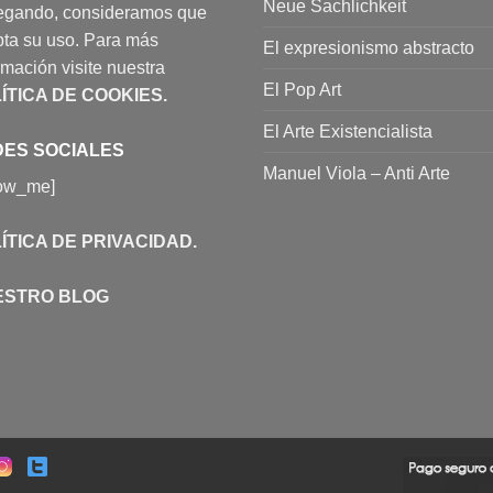
Neue Sachlichkeit
egando, consideramos que
ta su uso. Para más
El expresionismo abstracto
rmación visite nuestra
El Pop Art
ÍTICA DE COOKIES
.
El Arte Existencialista
ES SOCIALES
Manuel Viola – Anti Arte
low_me]
ÍTICA DE PRIVACIDAD
.
ESTRO BLOG