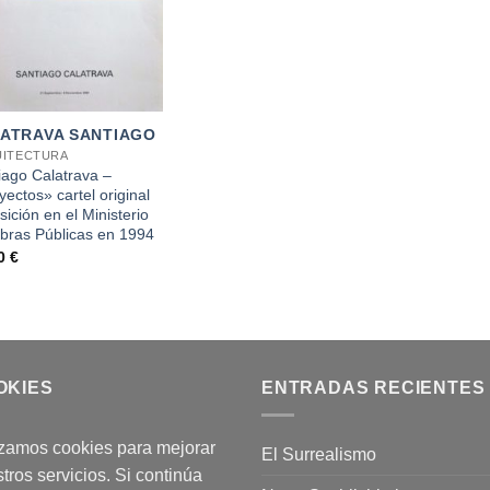
ATRAVA SANTIAGO
ITECTURA
iago Calatrava –
ectos» cartel original
ición en el Ministerio
bras Públicas en 1994
00
€
OKIES
ENTRADAS RECIENTES
izamos cookies para mejorar
El Surrealismo
tros servicios. Si continúa