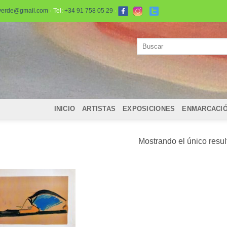
verde@gmail.com
· Tel:
+34 91 758 05 29
·
Buscar
por:
INICIO
ARTISTAS
EXPOSICIONES
ENMARCACI
Mostrando el único resu