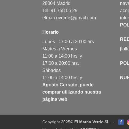
28004 Madrid
nav
Tel: 91 758 05 29
acep
elmarcoverde@gmail.com
info
POL
Horario
RED
Lunes 17:00 a 20:00 hrs
Martes a Viernes
[fol
11:00 a 14:00 hrs. y
17:00 a 20:00 hrs.
POL
Sábados
11:00 a 14:00 hrs. y
NU
Agosto Cerrado, puede
comprar utilizando nuestra
página web
Copyright 2025©
El Marco Verde SL
-