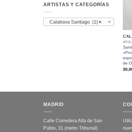
ARTISTAS Y CATEGORÍAS
Calatrava Santiago (1)
×
+
CAL
ARQU
Sant
«Proy
expos
de O
30,
MADRID
CO
Calle Corredera Alta de San
Util
Pablo, 31 (metro Tribunal)
nues