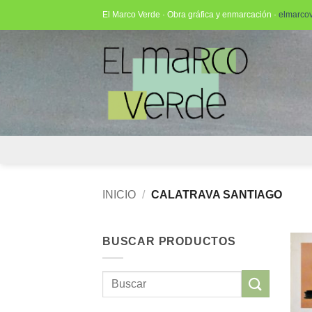
Saltar
El Marco Verde · Obra gráfica y enmarcación ·
elmarco
al
contenido
INICIO
/
CALATRAVA SANTIAGO
BUSCAR PRODUCTOS
Buscar
por: