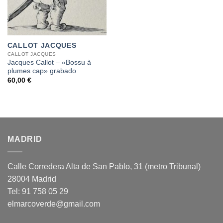
CALLOT JACQUES
CALLOT JACQUES
Jacques Callot – «Bossu à
plumes cap» grabado
60,00
€
MADRID
Calle Corredera Alta de San Pablo, 31 (metro Tribunal)
28004 Madrid
Tel: 91 758 05 29
elmarcoverde@gmail.com