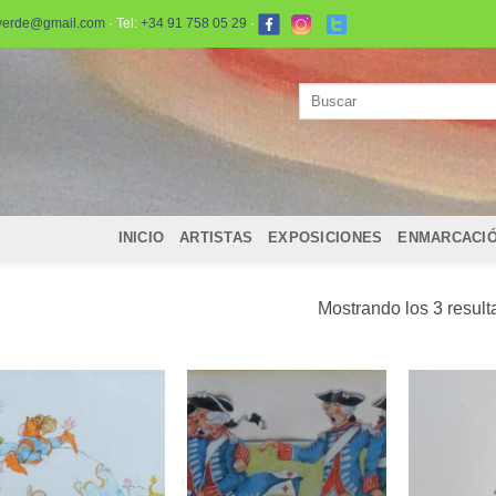
verde@gmail.com
· Tel:
+34 91 758 05 29
·
Buscar
por:
INICIO
ARTISTAS
EXPOSICIONES
ENMARCACI
Mostrando los 3 resul