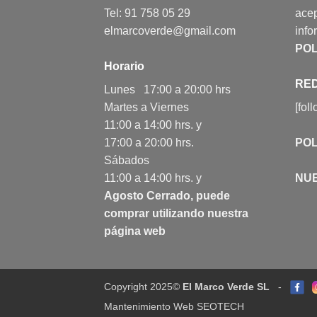
Tel: 91 758 05 29
acep
elmarcoverde@gmail.com
info
POL
Horario
RED
Lunes 17:00 a 20:00 hrs
Martes a Viernes
[fol
11:00 a 14:00 hrs. y
17:00 a 20:00 hrs.
POL
Sábados
11:00 a 14:00 hrs. y
NU
Agosto Cerrado, puede
comprar utilizando nuestra
página web
Copyright 2025©
El Marco Verde SL
-
Mantenimiento Web SEOTECH