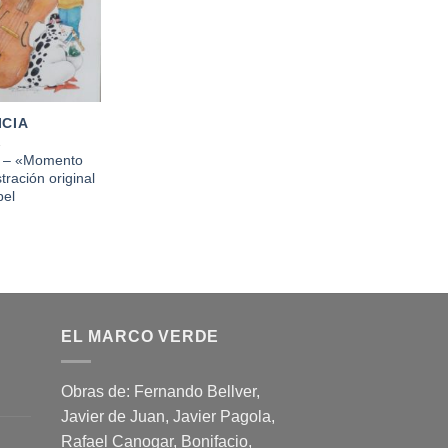
ICIA
A
s – «Momento
tración original
pel
EL MARCO VERDE
Obras de: Fernando Bellver,
Javier de Juan, Javier Pagola,
Rafael Canogar, Bonifacio,