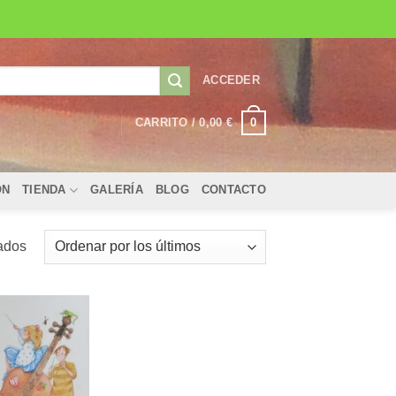
ACCEDER
0
CARRITO /
0,00
€
ÓN
TIENDA
GALERÍA
BLOG
CONTACTO
Ordenado
tados
por
los
últimos