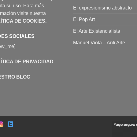
ta su uso. Para más
El expresionismo abstracto
rmación visite nuestra
El Pop Art
ÍTICA DE COOKIES
.
El Arte Existencialista
ES SOCIALES
Manuel Viola – Anti Arte
low_me]
ÍTICA DE PRIVACIDAD
.
ESTRO BLOG