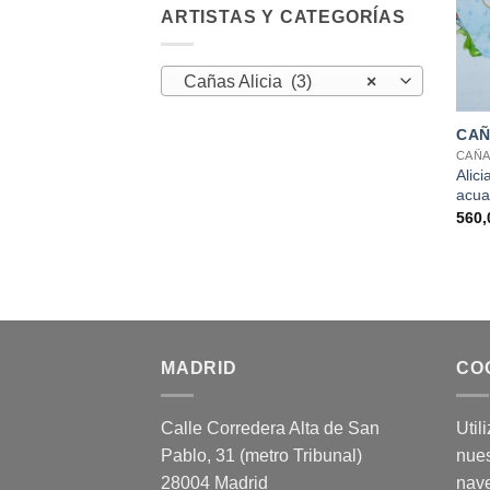
ARTISTAS Y CATEGORÍAS
Cañas Alicia (3)
×
+
CAÑ
CAÑA
Alic
acua
560
MADRID
CO
Calle Corredera Alta de San
Util
Pablo, 31 (metro Tribunal)
nues
28004 Madrid
nav