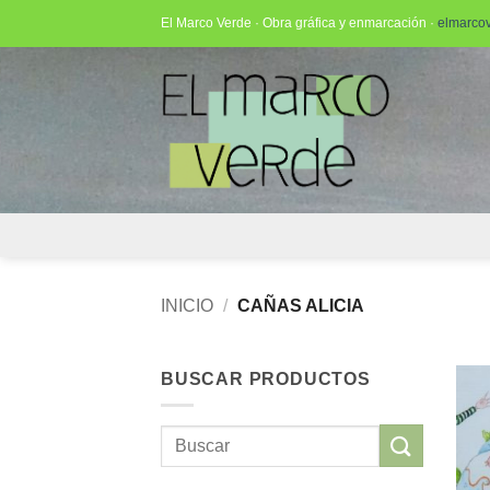
Saltar
El Marco Verde · Obra gráfica y enmarcación ·
elmarco
al
contenido
INICIO
/
CAÑAS ALICIA
BUSCAR PRODUCTOS
Buscar
por: