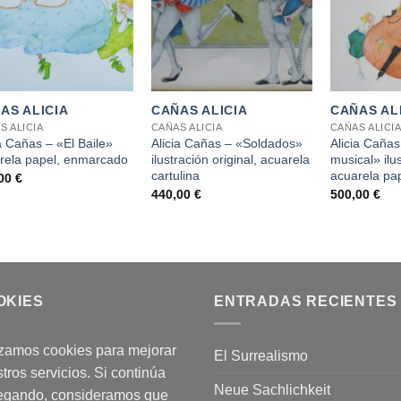
+
+
AS ALICIA
CAÑAS ALICIA
CAÑAS AL
S ALICIA
CAÑAS ALICIA
CAÑAS ALICI
ia Cañas – «El Baile»
Alicia Cañas – «Soldados»
Alicia Caña
rela papel, enmarcado
ilustración original, acuarela
musical» ilus
cartulina
acuarela pa
,00
€
440,00
€
500,00
€
OKIES
ENTRADAS RECIENTES
izamos cookies para mejorar
El Surrealismo
tros servicios. Si continúa
Neue Sachlichkeit
egando, consideramos que