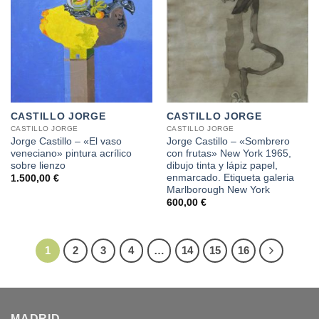
CASTILLO JORGE
CASTILLO JORGE
CASTILLO JORGE
CASTILLO JORGE
Jorge Castillo – «El vaso
Jorge Castillo – «Sombrero
veneciano» pintura acrílico
con frutas» New York 1965,
sobre lienzo
dibujo tinta y lápiz papel,
enmarcado. Etiqueta galeria
1.500,00
€
Marlborough New York
600,00
€
1
2
3
4
…
14
15
16
MADRID