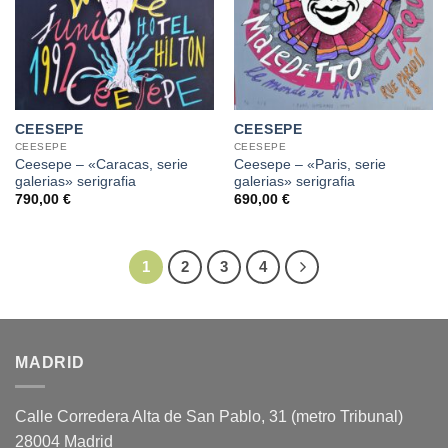
CEESEPE
CEESEPE
CEESEPE
CEESEPE
Ceesepe – «Caracas, serie
Ceesepe – «Paris, serie
galerias» serigrafia
galerias» serigrafia
790,00
€
690,00
€
1
2
3
4
MADRID
Calle Corredera Alta de San Pablo, 31 (metro Tribunal)
28004 Madrid