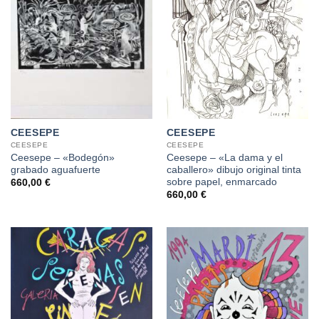
CEESEPE
CEESEPE
CEESEPE
CEESEPE
Ceesepe – «Bodegón»
Ceesepe – «La dama y el
grabado aguafuerte
caballero» dibujo original tinta
sobre papel, enmarcado
660,00
€
660,00
€