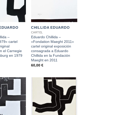
+
 EDUARDO
CHILLIDA EDUARDO
CARTEL
lida –
Eduardo Chillida –
979» cartel
«Fondation Maeght 2011»
riginal
cartel original exposición
n el Carnegie
consagrada a Eduardo
ttsburg en 1979
Chillida en la Fundación
Maeght en 2011
60,00
€