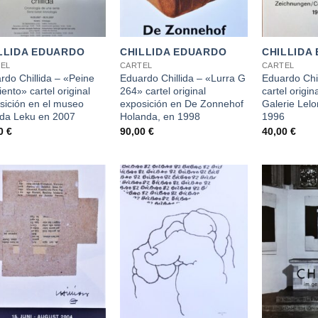
+
+
LLIDA EDUARDO
CHILLIDA EDUARDO
CHILLIDA
EL
CARTEL
CARTEL
rdo Chillida – «Peine
Eduardo Chillida – «Lurra G
Eduardo Chi
iento» cartel original
264» cartel original
cartel origin
sición en el museo
exposición en De Zonnehof
Galerie Lelo
lida Leku en 2007
Holanda, en 1998
1996
00
€
90,00
€
40,00
€
+
+