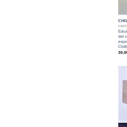
+
CHI
CART
Edua
del v
expo
Chil
30,
+