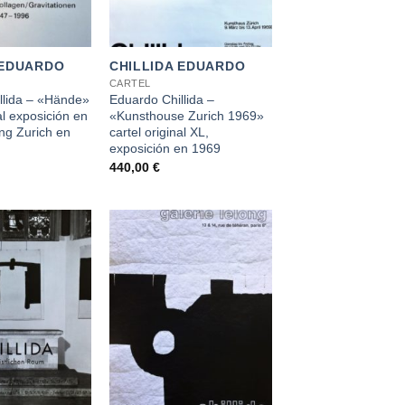
+
 EDUARDO
CHILLIDA EDUARDO
CARTEL
llida – «Hände»
Eduardo Chillida –
al exposición en
«Kunsthouse Zurich 1969»
ng Zurich en
cartel original XL,
exposición en 1969
440,00
€
+