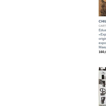
+
CHI
CART
Edua
«Exp
origi
expo
Maeg
160