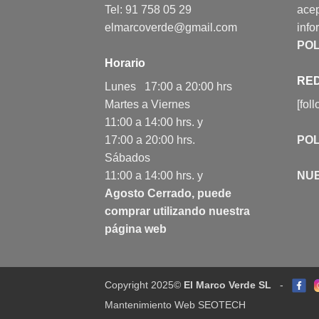
Tel: 91 758 05 29
acep
elmarcoverde@gmail.com
info
POL
Horario
RED
Lunes 17:00 a 20:00 hrs
Martes a Viernes
[fol
11:00 a 14:00 hrs. y
17:00 a 20:00 hrs.
POL
Sábados
11:00 a 14:00 hrs. y
NU
Agosto Cerrado, puede
comprar utilizando nuestra
página web
Copyright 2025©
El Marco Verde SL
-
Mantenimiento Web SEOTECH