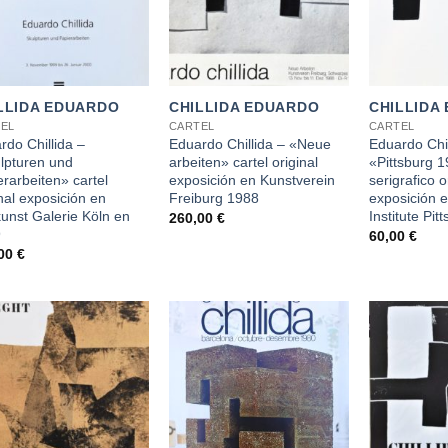
+
+
LLIDA EDUARDO
CHILLIDA EDUARDO
CHILLIDA
EL
CARTEL
CARTEL
rdo Chillida –
Eduardo Chillida – «Neue
Eduardo Chil
lpturen und
arbeiten» cartel original
«Pittsburg 1
erarbeiten» cartel
exposición en Kunstverein
serigrafico o
nal exposición en
Freiburg 1988
exposición e
unst Galerie Köln en
Institute Pi
260,00
€
9
60,00
€
,00
€