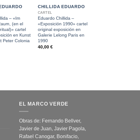
 EDUARDO
CHILLIDA EDUARDO
CARTEL
lida – «Im
Eduardo Chillida –
Raum, (en el
«Exposición 1990» cartel
itual)» cartel
original exposición en
osición en Kunst
Galerie Lelong Paris en
t Peter Colonia
1990
40,00
€
EL MARCO VERDE
Obras de: Fernando Bellver,
Javier de Juan, Javier Pagola,
Rafael Canogar, Bonifacio,