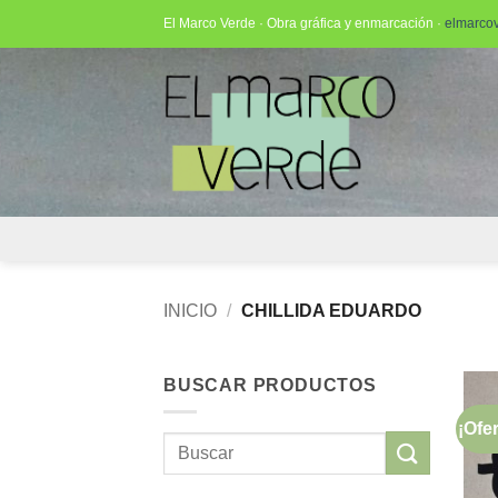
Saltar
El Marco Verde · Obra gráfica y enmarcación ·
elmarco
al
contenido
INICIO
/
CHILLIDA EDUARDO
BUSCAR PRODUCTOS
¡Ofer
Buscar
por: