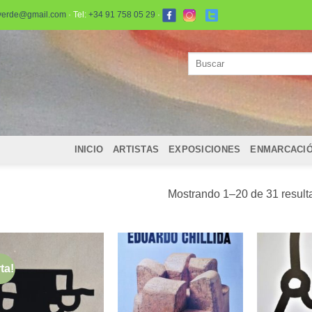
verde@gmail.com
· Tel:
+34 91 758 05 29
·
Buscar
por:
INICIO
ARTISTAS
EXPOSICIONES
ENMARCACI
Mostrando 1–20 de 31 result
ta!