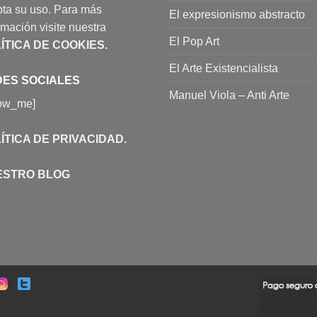
ta su uso. Para más
El expresionismo abstracto
rmación visite nuestra
El Pop Art
ÍTICA DE COOKIES
.
El Arte Existencialista
ES SOCIALES
Manuel Viola – Anti Arte
low_me]
ÍTICA DE PRIVACIDAD
.
ESTRO BLOG