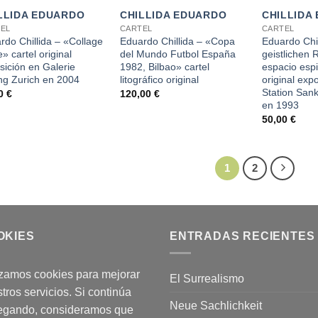
LLIDA EDUARDO
CHILLIDA EDUARDO
CHILLIDA
EL
CARTEL
CARTEL
rdo Chillida – «Collage
Eduardo Chillida – «Copa
Eduardo Chil
» cartel original
del Mundo Futbol España
geistlichen 
sición en Galerie
1982, Bilbao» cartel
espacio espir
ng Zurich en 2004
litográfico original
original exp
Station Sank
00
€
120,00
€
en 1993
50,00
€
1
2
OKIES
ENTRADAS RECIENTES
izamos cookies para mejorar
El Surrealismo
tros servicios. Si continúa
Neue Sachlichkeit
egando, consideramos que