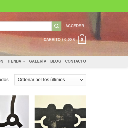
ACCEDER
0
CARRITO /
0,00
€
ÓN
TIENDA
GALERÍA
BLOG
CONTACTO
Ordenado
ados
por
los
últimos