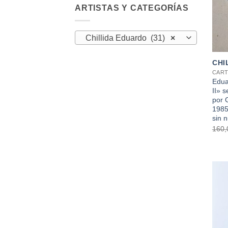
ARTISTAS Y CATEGORÍAS
Chillida Eduardo (31)
×
+
CHI
CART
Edua
II» s
por 
1985
sin 
160