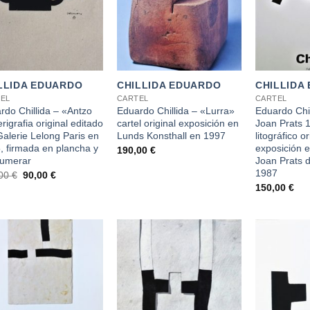
+
+
LLIDA EDUARDO
CHILLIDA EDUARDO
CHILLIDA
EL
CARTEL
CARTEL
rdo Chillida – «Antzo
Eduardo Chillida – «Lurra»
Eduardo Chil
erigrafia original editado
cartel original exposición en
Joan Prats 1
Galerie Lelong Paris en
Lunds Konsthall en 1997
litográfico or
, firmada en plancha y
exposición e
190,00
€
numerar
Joan Prats 
1987
El
El
,00
€
90,00
€
precio
precio
150,00
€
original
actual
era:
es:
160,00 €.
90,00 €.