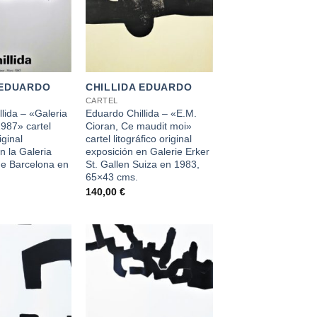
+
 EDUARDO
CHILLIDA EDUARDO
CARTEL
lida – «Galeria
Eduardo Chillida – «E.M.
987» cartel
Cioran, Ce maudit moi»
iginal
cartel litográfico original
n la Galeria
exposición en Galerie Erker
de Barcelona en
St. Gallen Suiza en 1983,
65×43 cms.
140,00
€