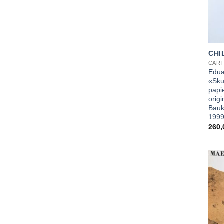
+
CHI
CART
Edua
«Sku
papi
origi
Bauk
199
260