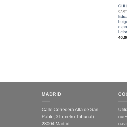
CHI
CART
Edua
beige
expo
Lelo
40,
MADRID
CO
Calle Corredera Alta de San
Util
Pablo, 31 (metro Tribunal)
nues
28004 Madrid
nav