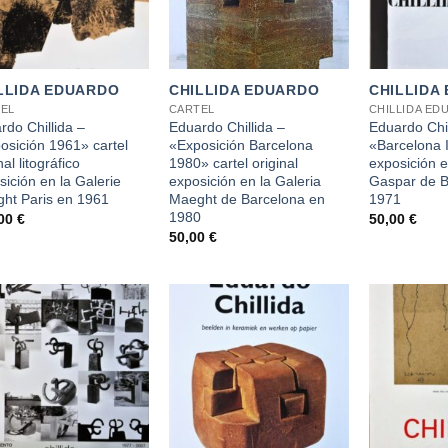
+
+
LLIDA EDUARDO
CHILLIDA EDUARDO
CHILLIDA
EL
CARTEL
CHILLIDA ED
rdo Chillida –
Eduardo Chillida –
Eduardo Chil
osición 1961» cartel
«Exposición Barcelona
«Barcelona I
nal litográfico
1980» cartel original
exposición e
sición en la Galerie
exposición en la Galeria
Gaspar de B
ht Paris en 1961
Maeght de Barcelona en
1971
1980
,00
€
50,00
€
50,00
€