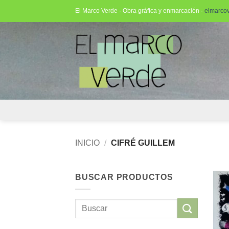
Saltar
El Marco Verde · Obra gráfica y enmarcación ·
elmarco
al
contenido
INICIO
/
CIFRÉ GUILLEM
BUSCAR PRODUCTOS
Buscar
por: