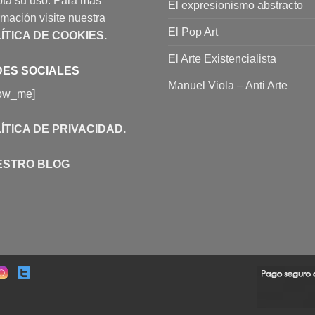
ta su uso. Para más
El expresionismo abstracto
rmación visite nuestra
El Pop Art
ÍTICA DE COOKIES
.
El Arte Existencialista
ES SOCIALES
Manuel Viola – Anti Arte
low_me]
ÍTICA DE PRIVACIDAD
.
ESTRO BLOG