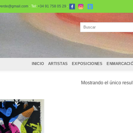
verde@gmail.com
· Tel:
+34 91 758 05 29
·
Buscar
por:
INICIO
ARTISTAS
EXPOSICIONES
ENMARCACI
Mostrando el único resu