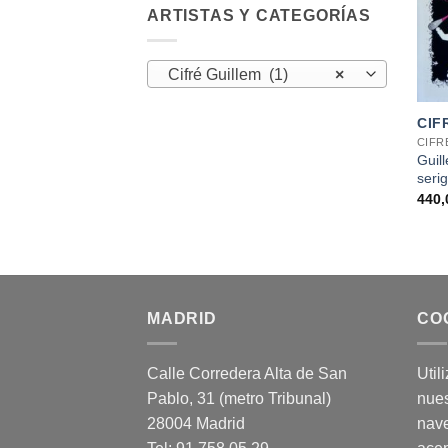
ARTISTAS Y CATEGORÍAS
Cifré Guillem (1)
×
+
CIF
CIFR
Guil
serig
440
MADRID
CO
Calle Corredera Alta de San
Util
Pablo, 31 (metro Tribunal)
nues
28004 Madrid
nav