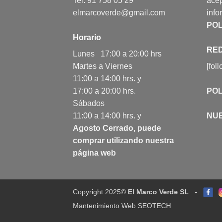
Tel: 91 758 05 29
acep
elmarcoverde@gmail.com
info
POL
Horario
RED
Lunes 17:00 a 20:00 hrs
Martes a Viernes
[fol
11:00 a 14:00 hrs. y
17:00 a 20:00 hrs.
POL
Sábados
11:00 a 14:00 hrs. y
NU
Agosto Cerrado, puede
comprar utilizando nuestra
página web
Copyright 2025©
El Marco Verde SL
-
Mantenimiento Web SEOTECH