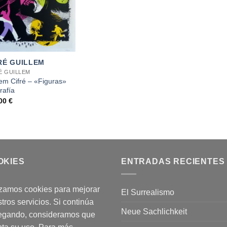
RÉ GUILLEM
É GUILLEM
lem Cifré – «Figuras»
rafía
,00
€
OKIES
ENTRADAS RECIENTES
izamos cookies para mejorar
El Surrealismo
tros servicios. Si continúa
Neue Sachlichkeit
egando, consideramos que