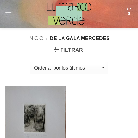
Saltar
al
0
contenido
INICIO
/
DE LA GALA MERCEDES
FILTRAR