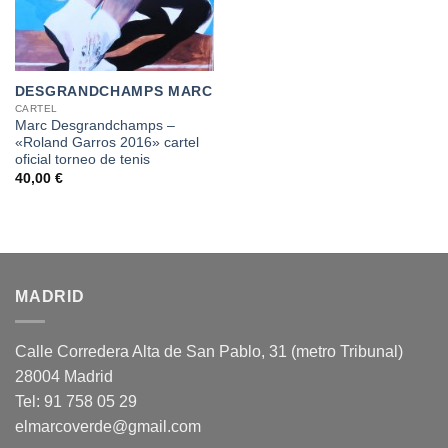
DESGRANDCHAMPS MARC
CARTEL
Marc Desgrandchamps –
«Roland Garros 2016» cartel
oficial torneo de tenis
40,00
€
MADRID
Calle Corredera Alta de San Pablo, 31 (metro Tribunal)
28004 Madrid
Tel: 91 758 05 29
elmarcoverde@gmail.com