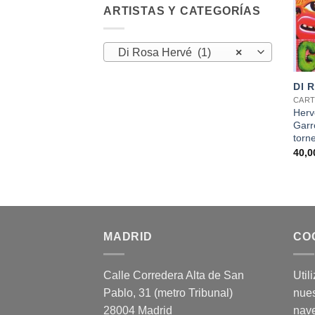
ARTISTAS Y CATEGORÍAS
Di Rosa Hervé (1)
×
+
DI 
CART
Herv
Garr
torn
40,
MADRID
CO
Calle Corredera Alta de San
Util
Pablo, 31 (metro Tribunal)
nues
28004 Madrid
nav