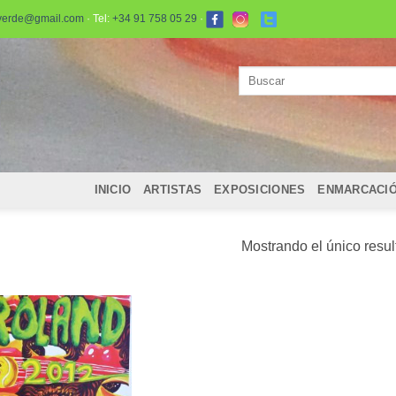
verde@gmail.com
· Tel:
+34 91 758 05 29
·
Buscar
por:
INICIO
ARTISTAS
EXPOSICIONES
ENMARCACI
Mostrando el único resu