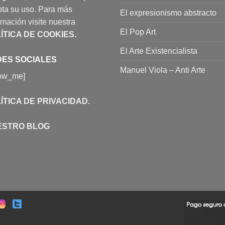
ta su uso. Para más
El expresionismo abstracto
rmación visite nuestra
El Pop Art
ÍTICA DE COOKIES
.
El Arte Existencialista
ES SOCIALES
Manuel Viola – Anti Arte
low_me]
ÍTICA DE PRIVACIDAD
.
ESTRO BLOG