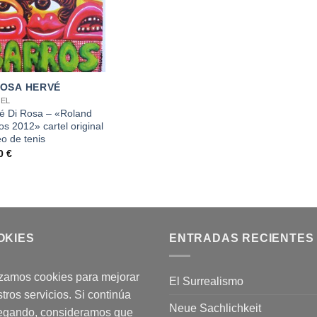
ROSA HERVÉ
EL
é Di Rosa – «Roland
os 2012» cartel original
eo de tenis
00
€
OKIES
ENTRADAS RECIENTES
izamos cookies para mejorar
El Surrealismo
tros servicios. Si continúa
Neue Sachlichkeit
egando, consideramos que