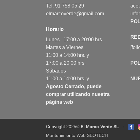
Tel: 91 758 05 29
acep
elmarcoverde@gmail.com
info
POL
Horario
RED
Lunes 17:00 a 20:00 hrs
Martes a Viernes
[fol
11:00 a 14:00 hrs. y
17:00 a 20:00 hrs.
POL
Sábados
11:00 a 14:00 hrs. y
NU
Agosto Cerrado, puede
comprar utilizando nuestra
página web
Copyright 2025©
El Marco Verde SL
-
Mantenimiento Web SEOTECH