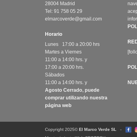
28004 Madrid
nav
Tel: 91 758 05 29
acep
elmarcoverde@gmail.com
info
POL
Horario
RED
Lunes 17:00 a 20:00 hrs
Martes a Viernes
[fol
11:00 a 14:00 hrs. y
17:00 a 20:00 hrs.
POL
Sábados
11:00 a 14:00 hrs. y
NU
Agosto Cerrado, puede
comprar utilizando nuestra
página web
Copyright 2025©
El Marco Verde SL
-