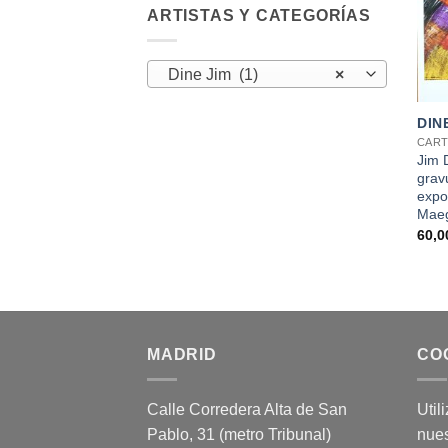
ARTISTAS Y CATEGORÍAS
Dine Jim (1)
×
+
DIN
CART
Jim 
gravu
expos
Maeg
60,
MADRID
CO
Calle Corredera Alta de San
Util
Pablo, 31 (metro Tribunal)
nues