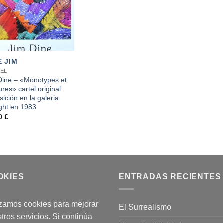
E JIM
EL
Dine – «Monotypes et
res» cartel original
ición en la galeria
ht en 1983
00
€
OKIES
ENTRADAS RECIENTES
izamos cookies para mejorar
El Surrealismo
tros servicios. Si continúa