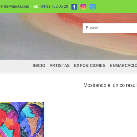
verde@gmail.com
· Tel:
+34 91 758 05 29
·
Buscar
por:
INICIO
ARTISTAS
EXPOSICIONES
ENMARCACI
Mostrando el único resu