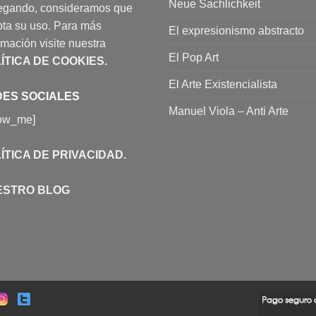
Neue Sachlichkeit
egando, consideramos que
ta su uso. Para más
El expresionismo abstracto
rmación visite nuestra
El Pop Art
ÍTICA DE COOKIES
.
El Arte Existencialista
ES SOCIALES
Manuel Viola – Anti Arte
low_me]
ÍTICA DE PRIVACIDAD
.
ESTRO BLOG