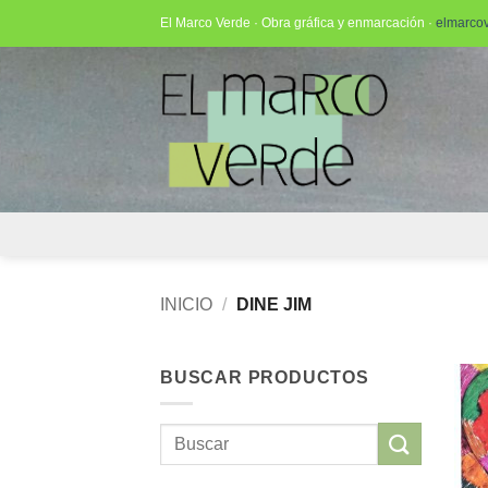
Saltar
El Marco Verde · Obra gráfica y enmarcación ·
elmarco
al
contenido
INICIO
/
DINE JIM
BUSCAR PRODUCTOS
Buscar
por: