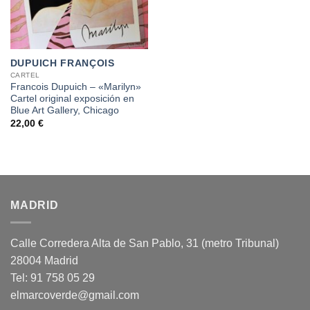
DUPUICH FRANÇOIS
CARTEL
Francois Dupuich – «Marilyn»
Cartel original exposición en
Blue Art Gallery, Chicago
22,00
€
MADRID
Calle Corredera Alta de San Pablo, 31 (metro Tribunal)
28004 Madrid
Tel: 91 758 05 29
elmarcoverde@gmail.com