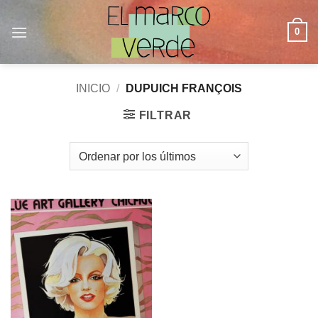
Saltar
al
0
contenido
INICIO
/
DUPUICH FRANÇOIS
FILTRAR