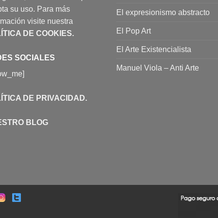
ta su uso. Para más
El expresionismo abstracto
rmación visite nuestra
El Pop Art
ÍTICA DE COOKIES
.
El Arte Existencialista
ES SOCIALES
Manuel Viola – Anti Arte
low_me]
ÍTICA DE PRIVACIDAD
.
ESTRO BLOG