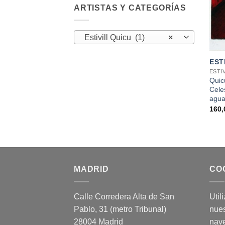
ARTISTAS Y CATEGORÍAS
Estivill Quicu (1)
×
+
EST
ESTI
Quicu
Cele
agua
160
MADRID
CO
Calle Corredera Alta de San
Util
Pablo, 31 (metro Tribunal)
nues
28004 Madrid
nav