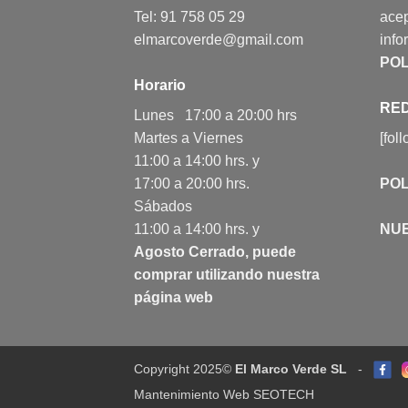
Tel: 91 758 05 29
acep
elmarcoverde@gmail.com
info
POL
Horario
RED
Lunes 17:00 a 20:00 hrs
Martes a Viernes
[fol
11:00 a 14:00 hrs. y
17:00 a 20:00 hrs.
POL
Sábados
11:00 a 14:00 hrs. y
NU
Agosto Cerrado, puede
comprar utilizando nuestra
página web
Copyright 2025©
El Marco Verde SL
-
Mantenimiento Web SEOTECH