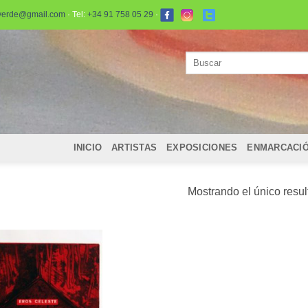
verde@gmail.com
· Tel:
+34 91 758 05 29
·
Buscar
por:
INICIO
ARTISTAS
EXPOSICIONES
ENMARCACI
Mostrando el único resu