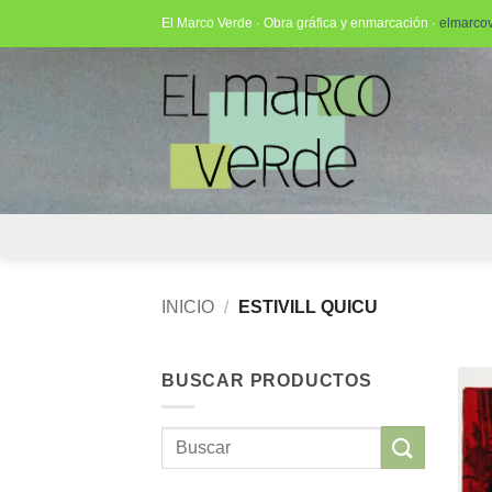
Saltar
El Marco Verde · Obra gráfica y enmarcación ·
elmarco
al
contenido
INICIO
/
ESTIVILL QUICU
BUSCAR PRODUCTOS
Buscar
por: