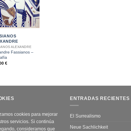
SIANOS
XANDRE
IANOS ALEXANDRE
andre Fassianos –
rafía
,00
€
OKIES
ENTRADAS RECIENTES
izamos cookies para mejorar
El Surrealismo
tros servicios. Si continúa
Neue Sachlichkeit
egando, consideramos que