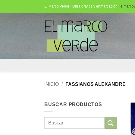
Saltar
El Marco Verde · Obra gráfica y enmarcación ·
elmarco
al
contenido
INICIO
/
FASSIANOS ALEXANDRE
BUSCAR PRODUCTOS
Buscar
por: