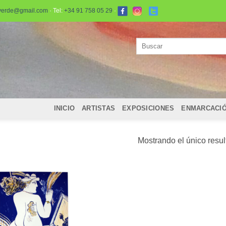
verde@gmail.com
· Tel:
+34 91 758 05 29
·
Buscar
por:
INICIO
ARTISTAS
EXPOSICIONES
ENMARCACI
Mostrando el único resu