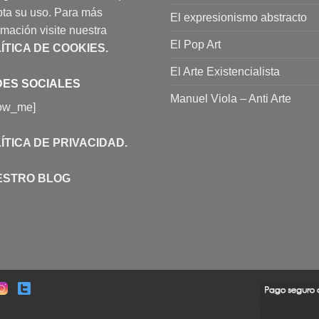
ta su uso. Para más
El expresionismo abstracto
rmación visite nuestra
El Pop Art
ÍTICA DE COOKIES
.
El Arte Existencialista
ES SOCIALES
Manuel Viola – Anti Arte
low_me]
ÍTICA DE PRIVACIDAD
.
ESTRO BLOG