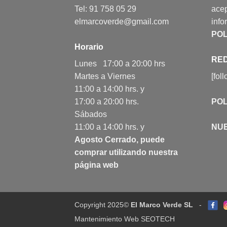
Tel: 91 758 05 29
acep
elmarcoverde@gmail.com
info
POL
Horario
RED
Lunes 17:00 a 20:00 hrs
Martes a Viernes
[fol
11:00 a 14:00 hrs. y
17:00 a 20:00 hrs.
POL
Sábados
11:00 a 14:00 hrs. y
NU
Agosto Cerrado, puede
comprar utilizando nuestra
página web
Copyright 2025©
El Marco Verde SL
-
Mantenimiento Web SEOTECH