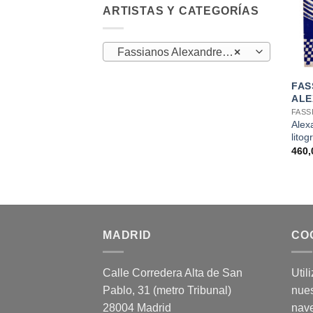
ARTISTAS Y CATEGORÍAS
Fassianos Alexandre (1)
×
+
FAS
ALE
FASS
Alex
litog
460
MADRID
CO
Calle Corredera Alta de San
Util
Pablo, 31 (metro Tribunal)
nues
28004 Madrid
nav