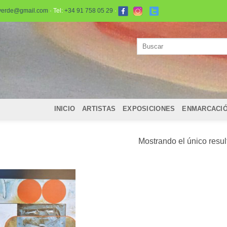
verde@gmail.com
· Tel:
+34 91 758 05 29
·
Buscar
por:
INICIO
ARTISTAS
EXPOSICIONES
ENMARCACI
Mostrando el único resu