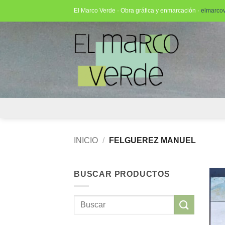
Saltar
El Marco Verde · Obra gráfica y enmarcación ·
elmarco
al
contenido
INICIO
/
FELGUEREZ MANUEL
BUSCAR PRODUCTOS
Buscar
por: