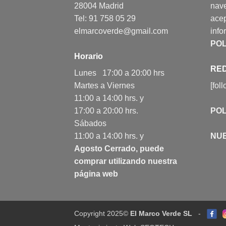
28004 Madrid
nav
Tel: 91 758 05 29
acep
elmarcoverde@gmail.com
info
POL
Horario
RED
Lunes 17:00 a 20:00 hrs
Martes a Viernes
[fol
11:00 a 14:00 hrs. y
17:00 a 20:00 hrs.
POL
Sábados
11:00 a 14:00 hrs. y
NU
Agosto Cerrado, puede
comprar utilizando nuestra
página web
Copyright 2025©
El Marco Verde SL
-