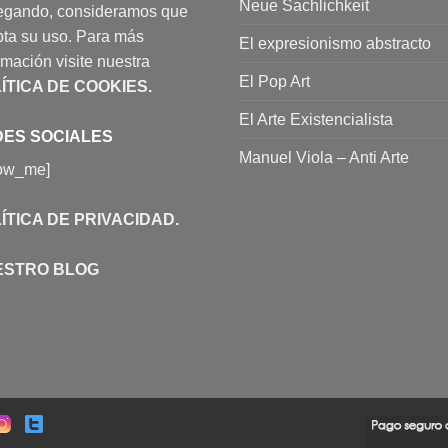
Neue Sachlichkeit
egando, consideramos que
ta su uso. Para más
El expresionismo abstracto
rmación visite nuestra
El Pop Art
ÍTICA DE COOKIES
.
El Arte Existencialista
ES SOCIALES
Manuel Viola – Anti Arte
low_me]
ÍTICA DE PRIVACIDAD
.
ESTRO BLOG