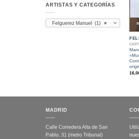
ARTISTAS Y CATEGORÍAS
Felguerez Manuel (1)
×
+
FEL
CART
Manu
«Mus
Cont
orig
16,
MADRID
CO
Calle Corredera Alta de San
Util
Pablo, 31 (metro Tribunal)
nues