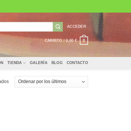
ACCEDER
0
CARRITO /
0,00
€
ÓN
TIENDA
GALERÍA
BLOG
CONTACTO
Ordenado
tados
por
los
últimos