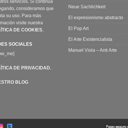
tros servicios. Si continúa
Neue Sachlichkeit
egando, consideramos que
ta su uso. Para más
El expresionismo abstracto
rmación visite nuestra
El Pop Art
ÍTICA DE COOKIES
.
El Arte Existencialista
ES SOCIALES
Manuel Viola – Anti Arte
low_me]
ÍTICA DE PRIVACIDAD
.
ESTRO BLOG