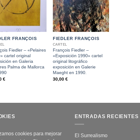
+
DLER FRANÇOIS
FIEDLER FRANÇOIS
EL
CARTEL
çois Fiedler – «Pelaires
François Fiedler –
 cartel original
«Exposición 1990» cartel
sición en Galeria
original litográfico
ires Palma de Mallorca
exposición en Galerie
990
Maeght en 1990.
00
€
30,00
€
OKIES
ENTRADAS RECIENTES
izamos cookies para mejorar
El Surrealismo