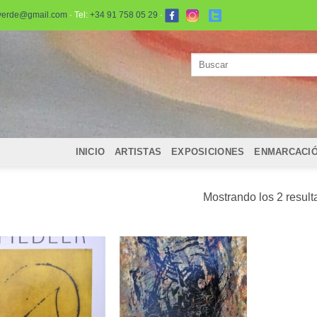
verde@gmail.com
· Tel:
+34 91 758 05 29
·
Buscar
por:
INICIO
ARTISTAS
EXPOSICIONES
ENMARCACI
Mostrando los 2 resul