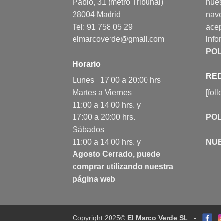
Pablo, 31 (metro Tribunal)
nues
28004 Madrid
nav
Tel: 91 758 05 29
acep
elmarcoverde@gmail.com
info
POL
Horario
RED
Lunes 17:00 a 20:00 hrs
Martes a Viernes
[fol
11:00 a 14:00 hrs. y
17:00 a 20:00 hrs.
POL
Sábados
11:00 a 14:00 hrs. y
NU
Agosto Cerrado, puede
comprar utilizando nuestra
página web
Copyright 2025©
El Marco Verde SL
-