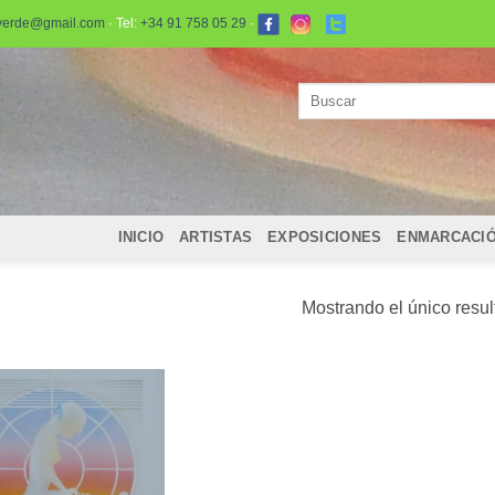
verde@gmail.com
· Tel:
+34 91 758 05 29
·
Buscar
por:
INICIO
ARTISTAS
EXPOSICIONES
ENMARCACI
Mostrando el único resu