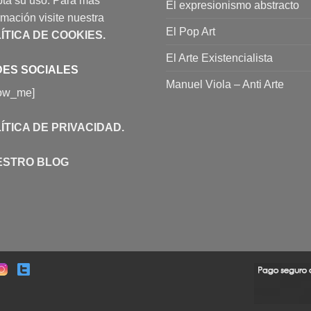
ta su uso. Para más
El expresionismo abstracto
rmación visite nuestra
El Pop Art
ÍTICA DE COOKIES
.
El Arte Existencialista
ES SOCIALES
Manuel Viola – Anti Arte
low_me]
ÍTICA DE PRIVACIDAD
.
ESTRO BLOG