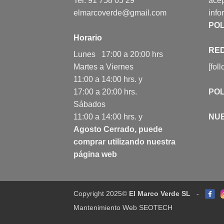
Tel: 91 758 05 29
acep
elmarcoverde@gmail.com
info
POL
Horario
RED
Lunes 17:00 a 20:00 hrs
Martes a Viernes
[fol
11:00 a 14:00 hrs. y
17:00 a 20:00 hrs.
POL
Sábados
11:00 a 14:00 hrs. y
NU
Agosto Cerrado, puede
comprar utilizando nuestra
página web
Copyright 2025©
El Marco Verde SL
-
Mantenimiento Web SEOTECH