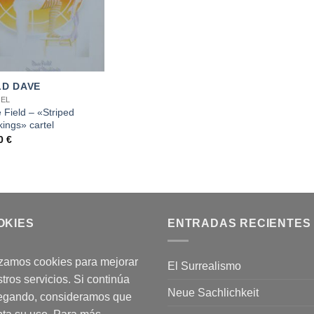
LD DAVE
EL
 Field – «Striped
kings» cartel
00
€
OKIES
ENTRADAS RECIENTES
izamos cookies para mejorar
El Surrealismo
tros servicios. Si continúa
Neue Sachlichkeit
egando, consideramos que