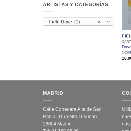
ARTISTAS Y CATEGORÍAS
Field Dave (1)
×
+
FIE
CART
Dave
Stoc
16,
MADRID
CO
Calle Corredera Alta de San
Util
Pablo, 31 (metro Tribunal)
nues
28004 Madrid
nav