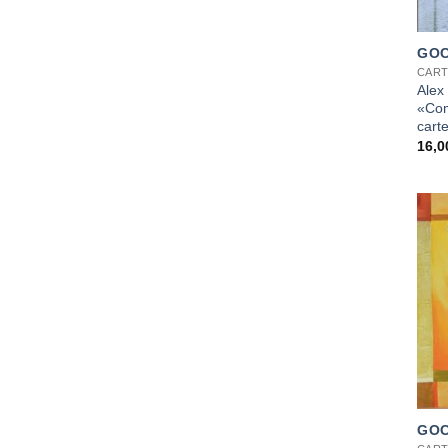
+
GOC
CART
Alex
«Com
cart
16,
+
GOC