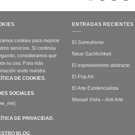
OKIES
ENTRADAS RECIENTES
izamos cookies para mejorar
El Surrealismo
tros servicios. Si continúa
Neue Sachlichkeit
egando, consideramos que
ta su uso. Para más
El expresionismo abstracto
rmación visite nuestra
El Pop Art
ÍTICA DE COOKIES
.
El Arte Existencialista
ES SOCIALES
Manuel Viola – Anti Arte
low_me]
ÍTICA DE PRIVACIDAD
.
ESTRO BLOG