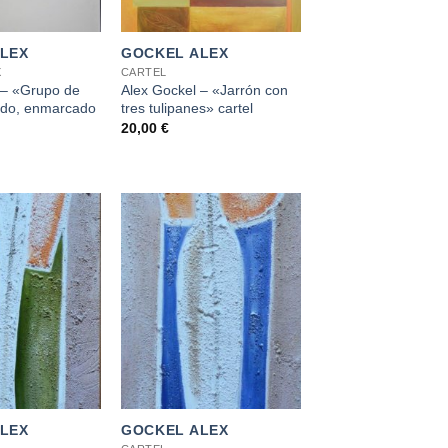
+
LEX
GOCKEL ALEX
X
CARTEL
 – «Grupo de
Alex Gockel – «Jarrón con
ado, enmarcado
tres tulipanes» cartel
20,00
€
+
LEX
GOCKEL ALEX