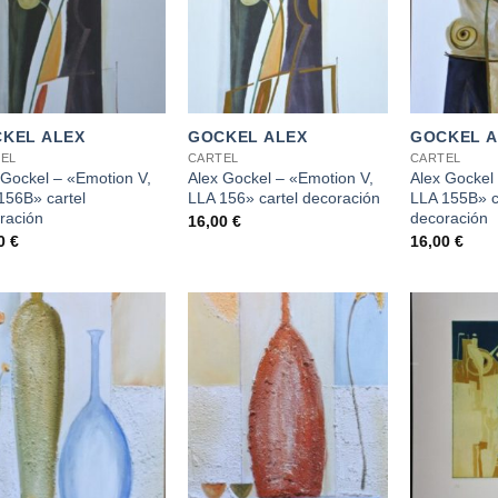
+
+
KEL ALEX
GOCKEL ALEX
GOCKEL A
EL
CARTEL
CARTEL
 Gockel – «Emotion V,
Alex Gockel – «Emotion V,
Alex Gockel
156B» cartel
LLA 156» cartel decoración
LLA 155B» c
ración
decoración
16,00
€
00
€
16,00
€