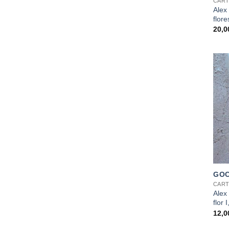
CART
Alex
flore
20,
+
GOC
CART
Alex
flor 
12,