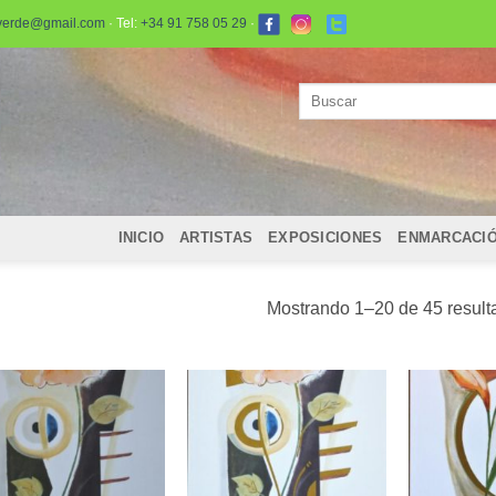
verde@gmail.com
· Tel:
+34 91 758 05 29
·
Buscar
por:
INICIO
ARTISTAS
EXPOSICIONES
ENMARCACI
Mostrando 1–20 de 45 result