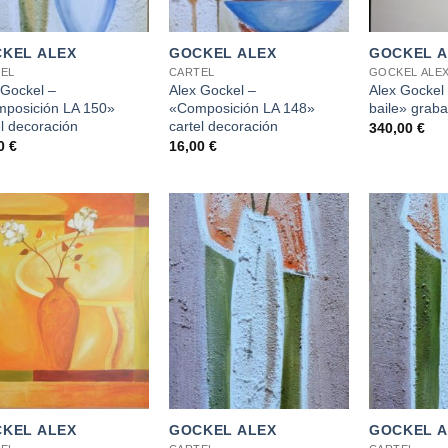
+
+
KEL ALEX
GOCKEL ALEX
GOCKEL A
EL
CARTEL
GOCKEL ALE
 Gockel –
Alex Gockel –
Alex Gockel
posición LA 150»
«Composición LA 148»
baile» grab
el decoración
cartel decoración
340,00
€
00
€
16,00
€
+
+
KEL ALEX
GOCKEL ALEX
GOCKEL A