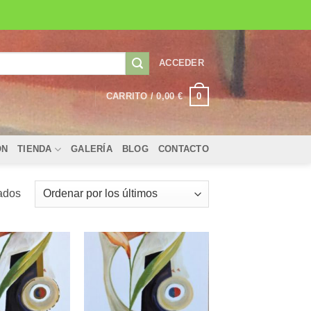
ACCEDER
0
CARRITO /
0,00
€
ÓN
TIENDA
GALERÍA
BLOG
CONTACTO
Ordenado
ados
por
los
últimos