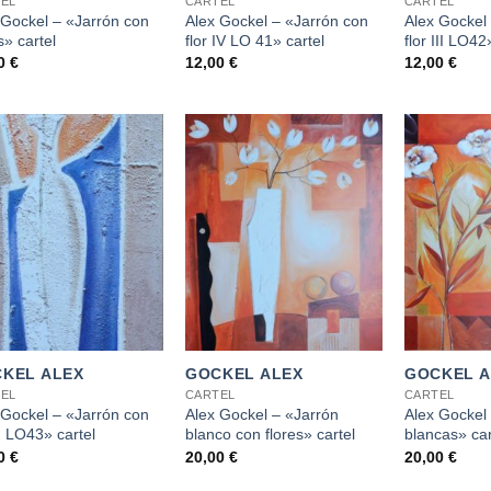
EL
CARTEL
CARTEL
 Gockel – «Jarrón con
Alex Gockel – «Jarrón con
Alex Gockel
s» cartel
flor IV LO 41» cartel
flor III LO42
00
€
12,00
€
12,00
€
+
+
KEL ALEX
GOCKEL ALEX
GOCKEL A
EL
CARTEL
CARTEL
 Gockel – «Jarrón con
Alex Gockel – «Jarrón
Alex Gockel
I, LO43» cartel
blanco con flores» cartel
blancas» car
00
€
20,00
€
20,00
€