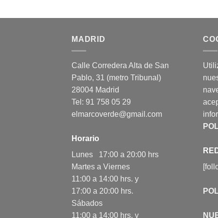
MADRID
CO
Calle Corredera Alta de San
Util
Pablo, 31 (metro Tribunal)
nues
28004 Madrid
nav
Tel: 91 758 05 29
acep
elmarcoverde@gmail.com
info
POL
Horario
RED
Lunes 17:00 a 20:00 hrs
Martes a Viernes
[fol
11:00 a 14:00 hrs. y
17:00 a 20:00 hrs.
POL
Sábados
11:00 a 14:00 hrs. y
NU