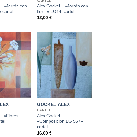
CARTEL
 – «Jarrón con
Alex Gockel – «Jarrón con
» cartel
flor II» LO44, cartel
12,00
€
+
LEX
GOCKEL ALEX
CARTEL
 – «Flores
Alex Gockel –
tel
«Composición EG 567»
cartel
16,00
€