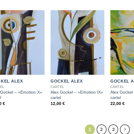
+
+
KEL ALEX
GOCKEL ALEX
GOCKEL A
EL
CARTEL
CARTEL
 Gockel – «Emotion X»
Alex Gockel – «Emotion IX»
Alex Gockel
l
cartel
cartel
00
€
12,00
€
22,00
€
1
2
3