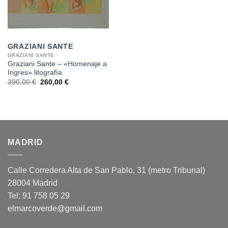
GRAZIANI SANTE
GRAZIANI SANTE
Graziani Sante – «Homenaje a
Ingres» litografía
El
El
390,00
€
260,00
€
precio
precio
original
actual
era:
es:
390,00 €.
260,00 €.
MADRID
Calle Corredera Alta de San Pablo, 31 (metro Tribunal)
28004 Madrid
Tel: 91 758 05 29
elmarcoverde@gmail.com