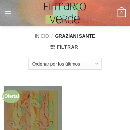
Saltar
al
0
contenido
INICIO
/
GRAZIANI SANTE
FILTRAR
¡Oferta!