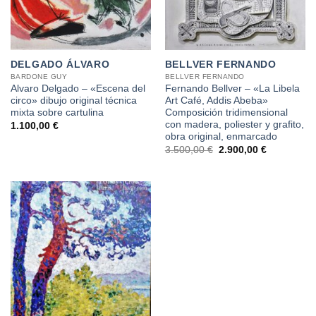
DELGADO ÁLVARO
BELLVER FERNANDO
BARDONE GUY
BELLVER FERNANDO
Alvaro Delgado – «Escena del
Fernando Bellver – «La Libela
circo» dibujo original técnica
Art Café, Addis Abeba»
mixta sobre cartulina
Composición tridimensional
con madera, poliester y grafito,
1.100,00
€
obra original, enmarcado
El
El
3.500,00
€
2.900,00
€
precio
precio
original
actual
era:
es:
3.500,00 €.
2.900,00 €