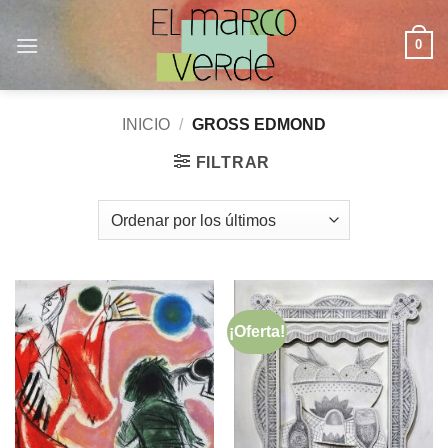
Saltar
al
0
contenido
INICIO
/
GROSS EDMOND
FILTRAR
¡Oferta!