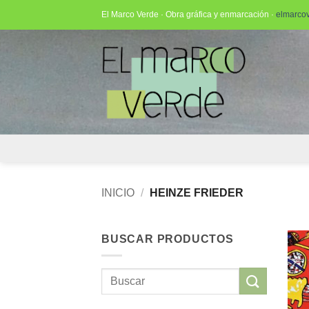
Saltar
El Marco Verde · Obra gráfica y enmarcación ·
elmarco
al
contenido
INICIO
/
HEINZE FRIEDER
BUSCAR PRODUCTOS
Buscar
por: