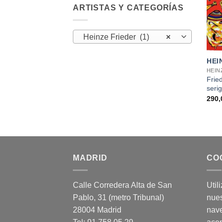
ARTISTAS Y CATEGORÍAS
Heinze Frieder (1)
×
+
HEI
HEIN
Frie
serig
290
MADRID
CO
Calle Corredera Alta de San
Util
Pablo, 31 (metro Tribunal)
nues
28004 Madrid
nav