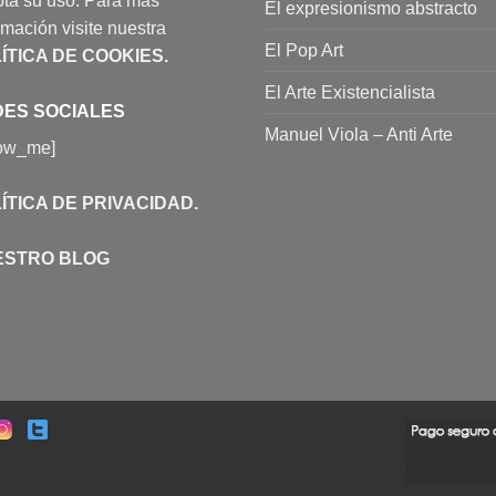
ta su uso. Para más
El expresionismo abstracto
rmación visite nuestra
El Pop Art
ÍTICA DE COOKIES
.
El Arte Existencialista
ES SOCIALES
Manuel Viola – Anti Arte
low_me]
ÍTICA DE PRIVACIDAD
.
ESTRO BLOG