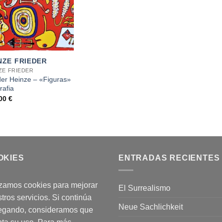
NZE FRIEDER
ZE FRIEDER
der Heinze – «Figuras»
rafia
,00
€
OKIES
ENTRADAS RECIENTES
izamos cookies para mejorar
El Surrealismo
tros servicios. Si continúa
Neue Sachlichkeit
egando, consideramos que