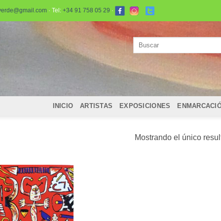
verde@gmail.com
· Tel:
+34 91 758 05 29
·
Buscar
por:
INICIO
ARTISTAS
EXPOSICIONES
ENMARCACI
Mostrando el único resu