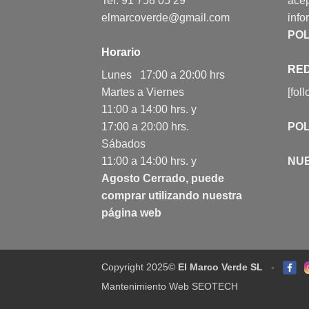
Tel: 91 758 05 29
acep
elmarcoverde@gmail.com
info
POL
Horario
RED
Lunes 17:00 a 20:00 hrs
Martes a Viernes
[fol
11:00 a 14:00 hrs. y
17:00 a 20:00 hrs.
POL
Sábados
11:00 a 14:00 hrs. y
NU
Agosto Cerrado, puede
comprar utilizando nuestra
página web
Copyright 2025©
El Marco Verde SL
-
Mantenimiento Web SEOTECH