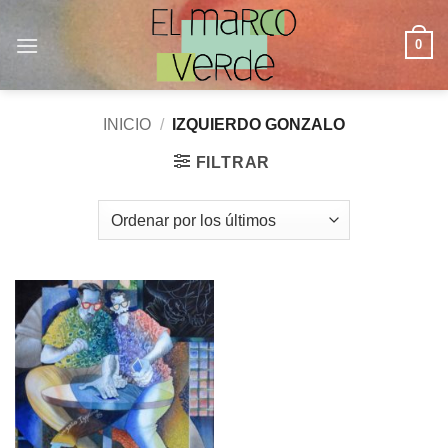
Saltar
al
0
contenido
INICIO
/
IZQUIERDO GONZALO
FILTRAR