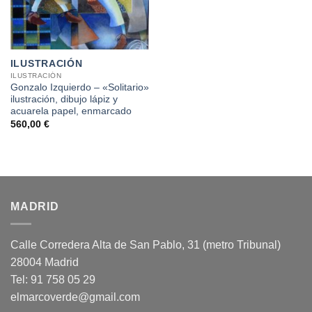
ILUSTRACIÓN
ILUSTRACIÓN
Gonzalo Izquierdo – «Solitario»
ilustración, dibujo lápiz y
acuarela papel, enmarcado
560,00
€
MADRID
Calle Corredera Alta de San Pablo, 31 (metro Tribunal)
28004 Madrid
Tel: 91 758 05 29
elmarcoverde@gmail.com